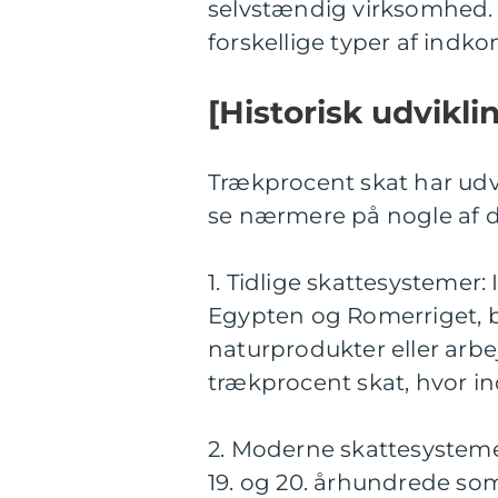
selvstændig virksomhed. De
forskellige typer af indk
[Historisk udvikli
Trækprocent skat har udv
se nærmere på nogle af d
1. Tidlige skattesystemer: 
Egypten og Romerriget, bl
naturprodukter eller arbej
trækprocent skat, hvor in
2. Moderne skattesysteme
19. og 20. århundrede som