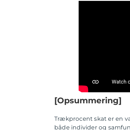
[Opsummering]
Trækprocent skat er en v
både individer og samfun