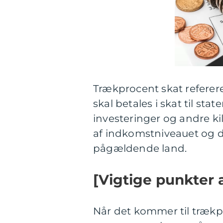
Trækprocent skat referere
skal betales i skat til st
investeringer og andre ki
af indkomstniveauet og d
pågældende land.
[Vigtige punkter a
Når det kommer til trækpr