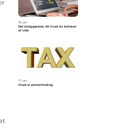
or
18. jan
Ret årsopgørelse: Alt hvad du behøver
at vide
17. jan
Hvad er personfradrag
et