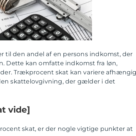
r til den andel af en persons indkomst, der
aten. Dette kan omfatte indkomst fra løn,
lder. Trækprocent skat kan variere afhængi
en skattelovgivning, der gælder i det
t vide]
ocent skat, er der nogle vigtige punkter at