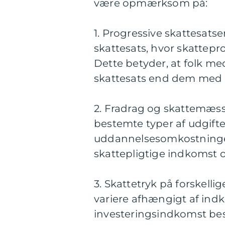
være opmærksom på:
1. Progressive skattesats
skattesats, hvor skattepr
Dette betyder, at folk me
skattesats end dem med 
2. Fradrag og skattemæssig
bestemte typer af udgifte
uddannelsesomkostninger
skattepligtige indkomst
3. Skattetryk på forskell
variere afhængigt af ind
investeringsindkomst bes