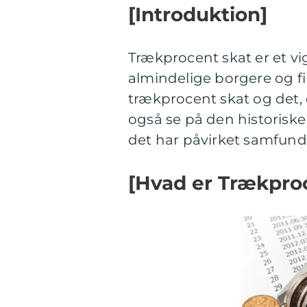
[Introduktion]
Trækprocent skat er et v
almindelige borgere og fin
trækprocent skat og det, d
også se på den historisk
det har påvirket samfun
[Hvad er Trækpro