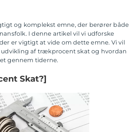
igtigt og komplekst emne, der berører både
ansfolk. I denne artikel vil vi udforske
er er vigtigt at vide om dette emne. Vi vil
e udvikling af trækprocent skat og hvordan
det gennem tiderne.
cent Skat?]