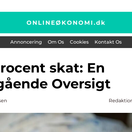
ONLINEØKONOMI.
dk
Annoncering
Om Os
Cookies
Kontakt Os
ående Oversigt
sen
Redaktio