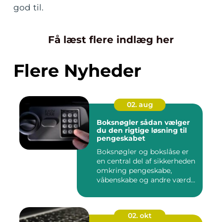
god til.
Få læst flere indlæg her
Flere Nyheder
02. aug
Boksnøgler sådan vælger
du den rigtige løsning til
pengeskabet
Boksnøgler og bokslåse er
en central del af sikkerheden
omkring pengeskabe,
våbenskabe og andre værd...
02. okt