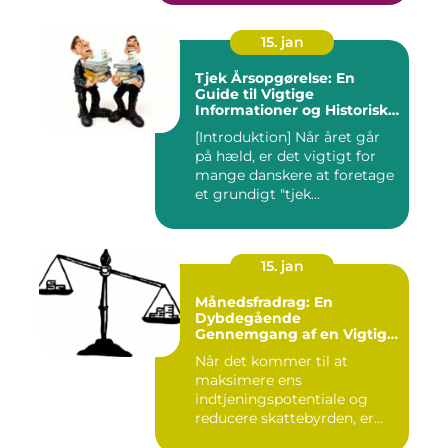
15. jan
Tjek Årsopgørelse: En
Guide til Vigtige
Informationer og Historisk
Udvikling
[Introduktion] Når året går
på hæld, er det vigtigt for
mange danskere at foretage
et grundigt "tjek...
15. jan
Månedsfradrag: En
Dybdegående
Gennemgang af en Vigtig
Faktor for Investorer og
Når det kommer til at
Finansfolk
maksimere ens
indtjeningspotentiale og
reducere skattebyrden, er
det vigtigt a...