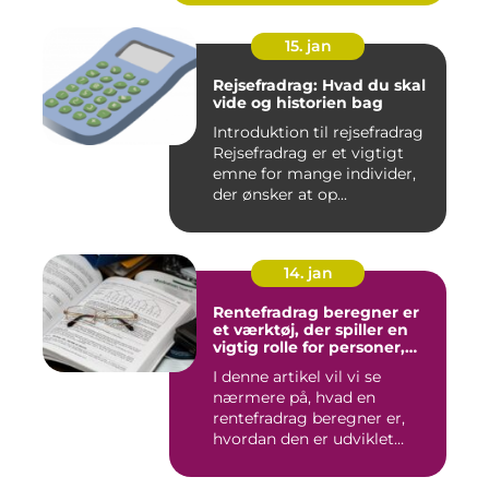
15. jan
Rejsefradrag: Hvad du skal
vide og historien bag
Introduktion til rejsefradrag
Rejsefradrag er et vigtigt
emne for mange individer,
der ønsker at op...
14. jan
Rentefradrag beregner er
et værktøj, der spiller en
vigtig rolle for personer,
der er interesseret i at
I denne artikel vil vi se
optimere deres
nærmere på, hvad en
skatteindberetning og få
mest muligt ud af de
rentefradrag beregner er,
potentielle skattefordele
hvordan den er udviklet
ved rentefradrag
over...