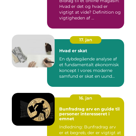
Bidrag til et online magasin:
Hvad er det og hvad er
vigtigt at vide? Definition og
vigtigheden af ...
17. jan
Hvad er skat
En dybdegående analyse af
et fundamentalt økonomisk
koncept I vores moderne
samfund er skat en uund...
16. jan
Bunfradrag arv en guide til
personer interesseret i
emnet
Indledning: Bunfradrag arv
er et begreb, der er vigtigt at