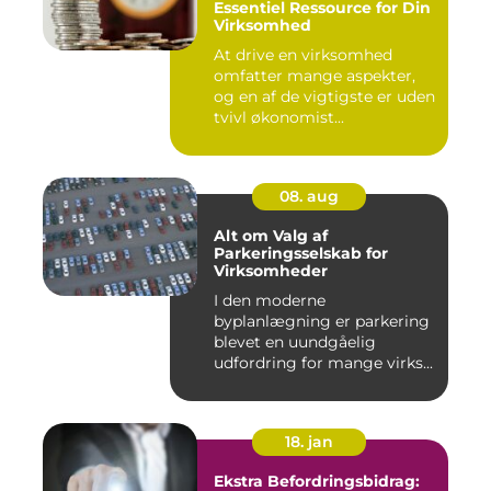
Essentiel Ressource for Din
Virksomhed
At drive en virksomhed
omfatter mange aspekter,
og en af de vigtigste er uden
tvivl økonomist...
08. aug
Alt om Valg af
Parkeringsselskab for
Virksomheder
I den moderne
byplanlægning er parkering
blevet en uundgåelig
udfordring for mange virks...
18. jan
Ekstra Befordringsbidrag: