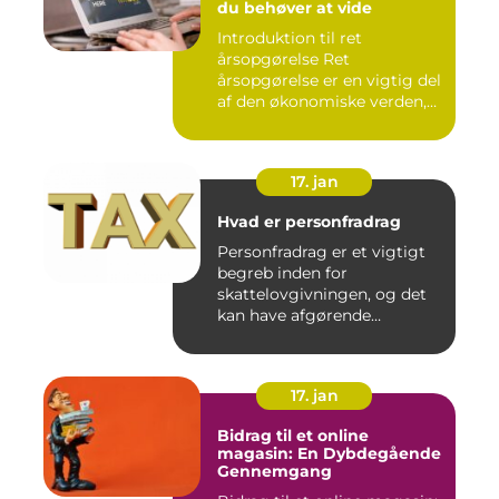
du behøver at vide
Introduktion til ret
årsopgørelse Ret
årsopgørelse er en vigtig del
af den økonomiske verden,
som a...
17. jan
Hvad er personfradrag
Personfradrag er et vigtigt
begreb inden for
skattelovgivningen, og det
kan have afgørende
betydning...
17. jan
Bidrag til et online
magasin: En Dybdegående
Gennemgang