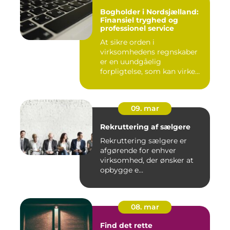
Bogholder i Nordsjælland:
Finansiel tryghed og
professionel service
At sikre orden i
virksomhedens regnskaber
er en uundgåelig
forpligtelse, som kan virke
uoversk...
09. mar
Rekruttering af sælgere
Rekruttering sælgere er
afgørende for enhver
virksomhed, der ønsker at
opbygge e...
08. mar
Find det rette