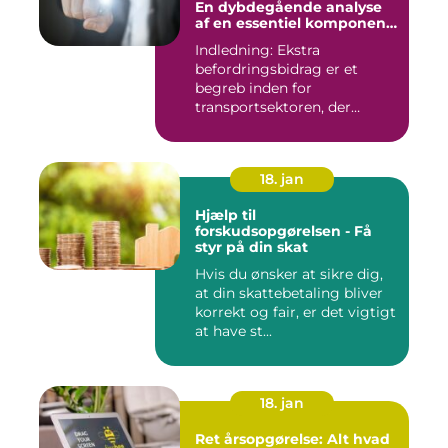
En dybdegående analyse
af en essentiel komponent
i transportsektoren
Indledning: Ekstra
befordringsbidrag er et
begreb inden for
transportsektoren, der
refererer til en ...
18. jan
Hjælp til
forskudsopgørelsen - Få
styr på din skat
Hvis du ønsker at sikre dig,
at din skattebetaling bliver
korrekt og fair, er det vigtigt
at have st...
18. jan
Ret årsopgørelse: Alt hvad