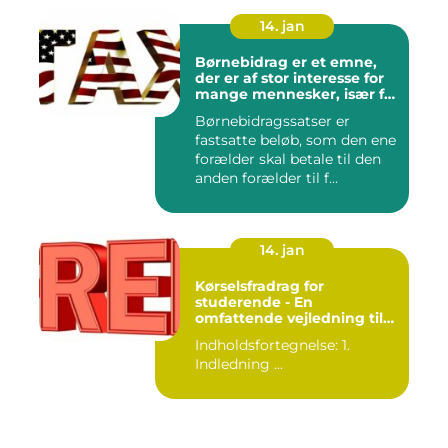
14. jan
Børnebidrag er et emne,
der er af stor interesse for
mange mennesker, især for
dem der er involveret i
Børnebidragssatser er
forældreskab eller
fastsatte beløb, som den ene
skilsmisseprocesser
forælder skal betale til den
anden forælder til f...
14. jan
Kørselsfradrag for
studerende - En
omfattende vejledning til
import af indhold
Indholdsfortegnelse: 1.
Indledning ...