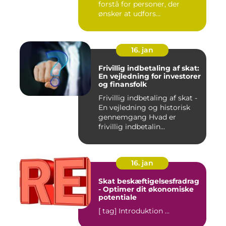
forstå for personer, der
ønsker at udfors...
16. jan
Frivillig indbetaling af skat:
En vejledning for investorer
og finansfolk
Frivillig indbetaling af skat -
En vejledning og historisk
gennemgang Hvad er
frivillig indbetalin...
16. jan
Skat beskæftigelsesfradrag
- Optimer dit økonomiske
potentiale
[ tag] Introduktion ...