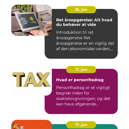
18. jan
Ret årsopgørelse: Alt hvad
du behøver at vide
Introduktion til ret
årsopgørelse Ret
årsopgørelse er en vigtig del
af den økonomiske verden,
som a...
17. jan
Hvad er personfradrag
Personfradrag er et vigtigt
begreb inden for
skattelovgivningen, og det
kan have afgørende
betydning...
17. jan