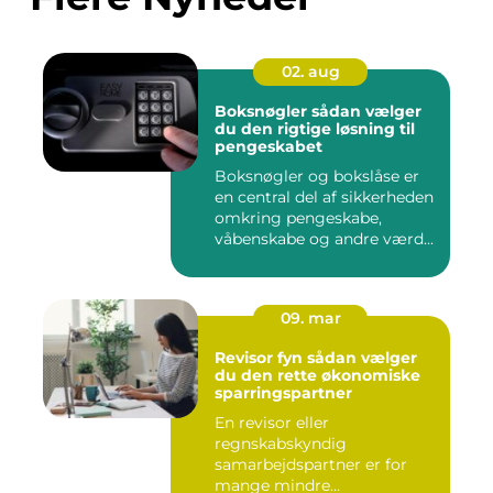
02. aug
Boksnøgler sådan vælger
du den rigtige løsning til
pengeskabet
Boksnøgler og bokslåse er
en central del af sikkerheden
omkring pengeskabe,
våbenskabe og andre værd...
09. mar
Revisor fyn sådan vælger
du den rette økonomiske
sparringspartner
En revisor eller
regnskabskyndig
samarbejdspartner er for
mange mindre