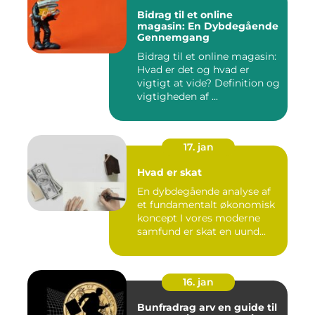
Bidrag til et online
magasin: En Dybdegående
Gennemgang
Bidrag til et online magasin:
Hvad er det og hvad er
vigtigt at vide? Definition og
vigtigheden af ...
17. jan
Hvad er skat
En dybdegående analyse af
et fundamentalt økonomisk
koncept I vores moderne
samfund er skat en uund...
16. jan
Bunfradrag arv en guide til