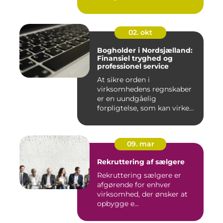
virksomheder forskellen på
ro...
02. okt
Bogholder i Nordsjælland:
Finansiel tryghed og
professionel service
At sikre orden i
virksomhedens regnskaber
er en uundgåelig
forpligtelse, som kan virke
uoversk...
09. mar
Rekruttering af sælgere
Rekruttering sælgere er
afgørende for enhver
virksomhed, der ønsker at
opbygge e...