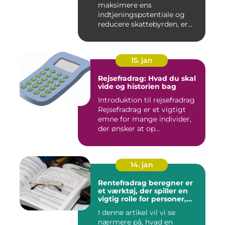
maksimere ens
indtjeningspotentiale og
reducere skattebyrden, er
det vigtigt a...
15. jan
Rejsefradrag: Hvad du skal
vide og historien bag
Introduktion til rejsefradrag
Rejsefradrag er et vigtigt
emne for mange individer,
der ønsker at op...
14. jan
Rentefradrag beregner er
et værktøj, der spiller en
vigtig rolle for personer,
der er interesseret i at
I denne artikel vil vi se
optimere deres
nærmere på, hvad en
skatteindberetning og få