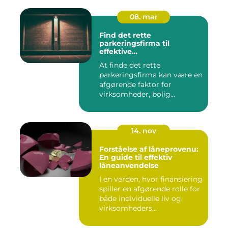
08. mar
Find det rette
parkeringsfirma til
effektive
parkeringsløsninger
At finde det rette
parkeringsfirma kan være en
afgørende faktor for
virksomheder, bolig...
14. nov
Forståelse af låneprovenu:
En guide til effektiv
låneanvendelse
I en verden, hvor finansiering
spiller en afgørende rolle for
både individuelle liv og
virksomheders...