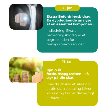
18. jan
Ekstra Befordringsbidrag:
En dybdegående analyse
af en essentiel komponent
i transportsektoren
Indledning: Ekstra
befordringsbidrag er et
begreb inden for
transportsektoren, der
refererer til en ...
18. jan
Hjælp til
forskudsopgørelsen - Få
styr på din skat
Hvis du ønsker at sikre dig,
at din skattebetaling bliver
korrekt og fair, er det vigtigt
at have st...