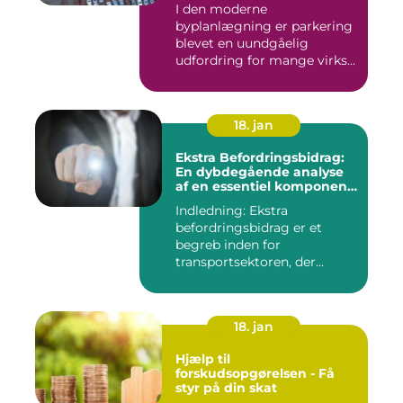
I den moderne
byplanlægning er parkering
blevet en uundgåelig
udfordring for mange virks...
18. jan
Ekstra Befordringsbidrag:
En dybdegående analyse
af en essentiel komponent
i transportsektoren
Indledning: Ekstra
befordringsbidrag er et
begreb inden for
transportsektoren, der
refererer til en ...
18. jan
Hjælp til
forskudsopgørelsen - Få
styr på din skat