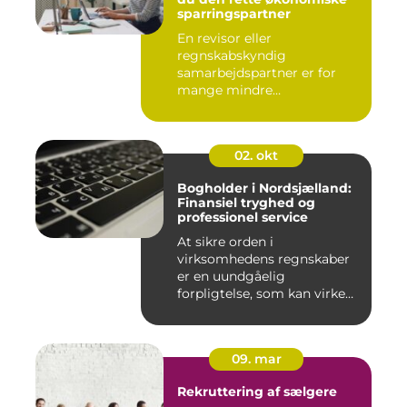
sparringspartner
En revisor eller
regnskabskyndig
samarbejdspartner er for
mange mindre
virksomheder forskellen på
ro...
02. okt
Bogholder i Nordsjælland:
Finansiel tryghed og
professionel service
At sikre orden i
virksomhedens regnskaber
er en uundgåelig
forpligtelse, som kan virke
uoversk...
09. mar
Rekruttering af sælgere