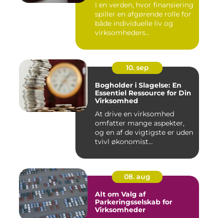
I en verden, hvor finansiering
spiller en afgørende rolle for
både individuelle liv og
virksomheders...
10. sep
Bogholder i Slagelse: En
Essentiel Ressource for Din
Virksomhed
At drive en virksomhed
omfatter mange aspekter,
og en af de vigtigste er uden
tvivl økonomist...
08. aug
Alt om Valg af
Parkeringsselskab for
Virksomheder