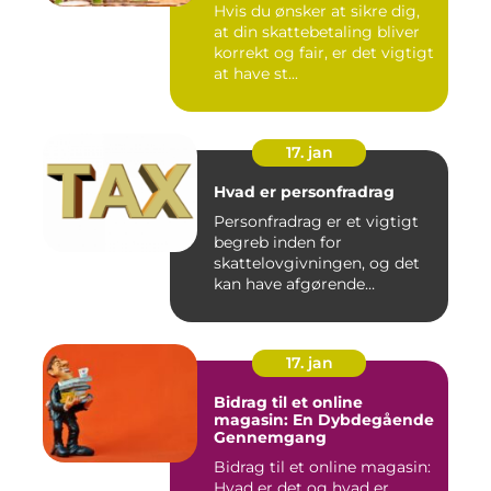
Hvis du ønsker at sikre dig,
at din skattebetaling bliver
korrekt og fair, er det vigtigt
at have st...
17. jan
Hvad er personfradrag
Personfradrag er et vigtigt
begreb inden for
skattelovgivningen, og det
kan have afgørende
betydning...
17. jan
Bidrag til et online
magasin: En Dybdegående
Gennemgang
Bidrag til et online magasin:
Hvad er det og hvad er