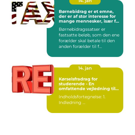
14. jan
Børnebidrag er et emne,
der er af stor interesse for
mange mennesker, især for
dem der er involveret i
Børnebidragssatser er
forældreskab eller
fastsatte beløb, som den ene
skilsmisseprocesser
forælder skal betale til den
anden forælder til f...
14. jan
Kørselsfradrag for
studerende - En
omfattende vejledning til
import af indhold
Indholdsfortegnelse: 1.
Indledning ...