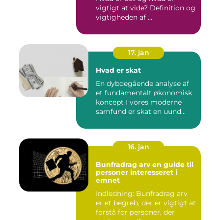
vigtigt at vide? Definition og
vigtigheden af ...
17. jan
Hvad er skat
En dybdegående analyse af
et fundamentalt økonomisk
koncept I vores moderne
samfund er skat en uund...
16. jan
Bunfradrag arv en guide til
personer interesseret i
emnet
Indledning: Bunfradrag arv
er et begreb, der er vigtigt at
forstå for personer, der