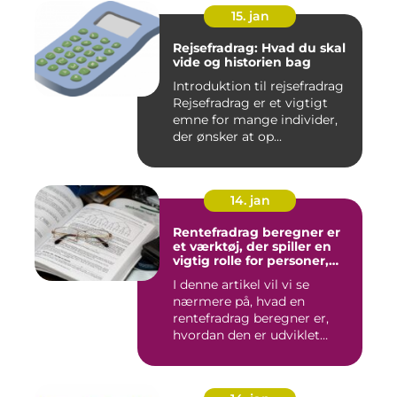
15. jan
Rejsefradrag: Hvad du skal
vide og historien bag
Introduktion til rejsefradrag
Rejsefradrag er et vigtigt
emne for mange individer,
der ønsker at op...
14. jan
Rentefradrag beregner er
et værktøj, der spiller en
vigtig rolle for personer,
der er interesseret i at
I denne artikel vil vi se
optimere deres
nærmere på, hvad en
skatteindberetning og få
mest muligt ud af de
rentefradrag beregner er,
potentielle skattefordele
hvordan den er udviklet
ved rentefradrag
over...