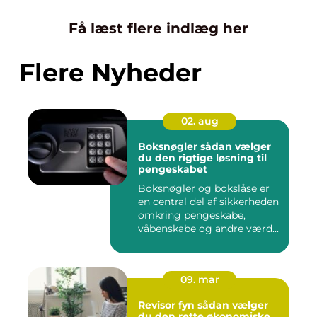
Få læst flere indlæg her
Flere Nyheder
02. aug
Boksnøgler sådan vælger
du den rigtige løsning til
pengeskabet
Boksnøgler og bokslåse er
en central del af sikkerheden
omkring pengeskabe,
våbenskabe og andre værd...
09. mar
Revisor fyn sådan vælger
du den rette økonomiske