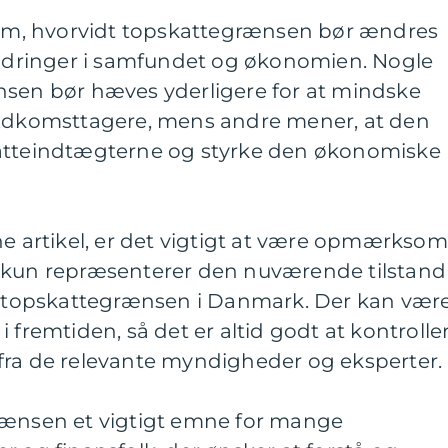
t om, hvorvidt topskattegrænsen bør ændres
 ændringer i samfundet og økonomien. Nogle
nsen bør hæves yderligere for at mindske
indkomsttagere, mens andre mener, at den
katteindtægterne og styrke den økonomiske
artikel, er det vigtigt at være opmærksom
n kun repræsenterer den nuværende tilstand
af topskattegrænsen i Danmark. Der kan vær
 fremtiden, så det er altid godt at kontrolle
fra de relevante myndigheder og eksperter.
rænsen et vigtigt emne for mange