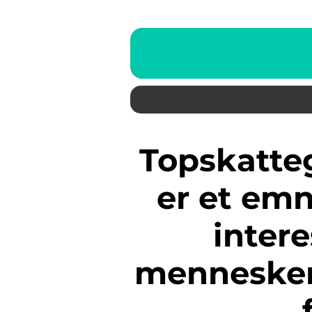
Topskattegrænsen i Danmark
er et emn
inter
mennesker,