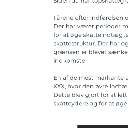
Siden da har topskatteg
I årene efter indførelsen 
Der har været perioder m
for at øge skatteindtægt
skattestruktur. Der har 
grænsen er blevet sænket 
indkomster.
En af de mest markante æ
XXX, hvor den øvre indtæ
Dette blev gjort for at le
skatteydere og for at øge