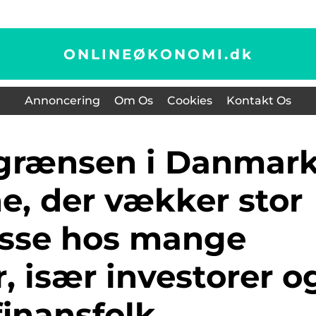
ONLINEØKONOMI.
dk
Annoncering
Om Os
Cookies
Kontakt Os
e, der vækker stor
esse hos mange
 især investorer o
finansfolk