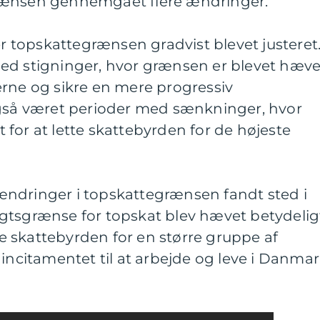
rænsen gennemgået flere ændringer.
er topskattegrænsen gradvist blevet justeret
ed stigninger, hvor grænsen er blevet hæve
erne og sikre en mere progressiv
også været perioder med sænkninger, hvor
for at lette skattebyrden for de højeste
ndringer i topskattegrænsen fandt sted i
gtsgrænse for topskat blev hævet betydelig
tte skattebyrden for en større gruppe af
 incitamentet til at arbejde og leve i Danmar