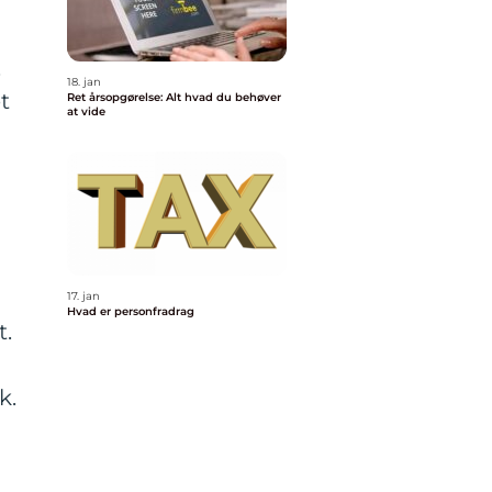
.
18. jan
t
Ret årsopgørelse: Alt hvad du behøver
at vide
17. jan
Hvad er personfradrag
t.
k.