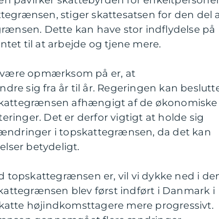
 påvirker skattebyrden for enkeltpersoner
egrænsen, stiger skattesatsen for den del 
grænsen. Dette kan have stor indflydelse på
et til at arbejde og tjene mere.
t være opmærksom på er, at
e sig fra år til år. Regeringen kan beslutt
skattegrænsen afhængigt af de økonomiske
teringer. Det er derfor vigtigt at holde sig
ændringer i topskattegrænsen, da det kan
elser betydeligt.
ad topskattegrænsen er, vil vi dykke ned i de
skattegrænsen blev først indført i Danmark i
katte højindkomsttagere mere progressivt.