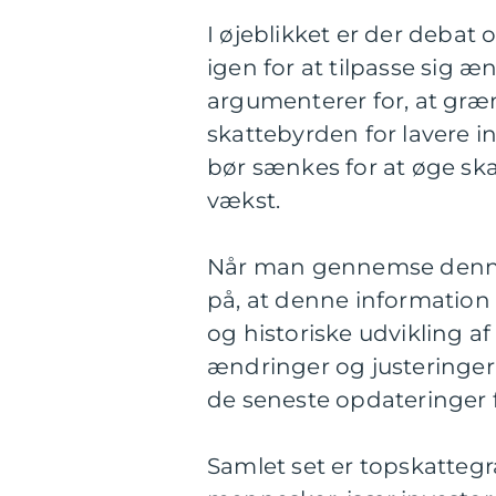
I øjeblikket er der deba
igen for at tilpasse sig
argumenterer for, at græ
skattebyrden for lavere 
bør sænkes for at øge s
vækst.
Når man gennemse denne 
på, at denne informatio
og historiske udvikling 
ændringer og justeringer i
de seneste opdateringer 
Samlet set er topskatteg