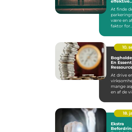
effektive
parkering
At finde d
parkering
være en a
faktor for
virksomhed
10. 
Bogholder
En Essent
Ressource
Virksomh
At drive e
virksomhe
mange asp
en af de v
uden tvivl
økonomist.
18. j
Ekstra
Befordrin