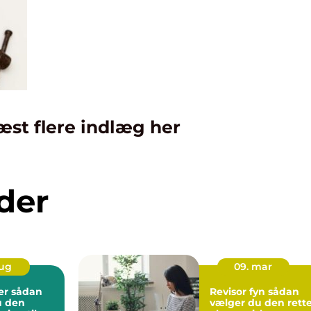
æst flere indlæg her
der
aug
09. mar
dan
Revisor fyn sådan
u den
vælger du den rett