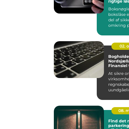
rigtige lø
pengeska
Boksnøgle
bokslåse e
del af sik
omkring p
våbenskab
værd...
02. 
Bogholder
Nordsjæll
Finansiel
profession
At sikre o
virksomh
regnskabe
uundgåeli
forpligtel
virke uover
08. 
Find det 
parkering