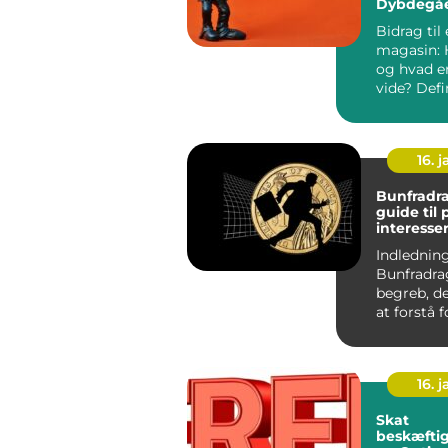
Dybdegå
Gennem
Bidrag til 
magasin: 
og hvad er
vide? Definition og
vigtigheden
16. j
Bunfradrag
guide til
interesse
Indledning
Bunfradrag
begreb, de
at forstå 
der ønsker 
16. j
Skat
beskæftig