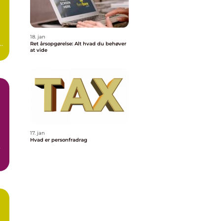
18. jan
t
Ret årsopgørelse: Alt hvad du behøver
at vide
17. jan
Hvad er personfradrag