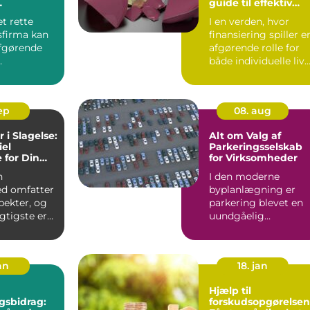
guide til effektiv
sløsninger
låneanvendelse
et rette
I en verden, hvor
sfirma kan
finansiering spiller e
fgørende
afgørende rolle for
både individuelle liv
er, bolig...
og virksomheders...
sep
08. aug
 i Slagelse:
Alt om Valg af
iel
Parkeringsselskab
 for Din
for Virksomheder
ed
n
I den moderne
d omfatter
byplanlægning er
ekter, og
parkering blevet en
igtigste er
uundgåelig
udfordring for man
..
virks...
an
18. jan
Hjælp til
gsbidrag:
forskudsopgørelsen