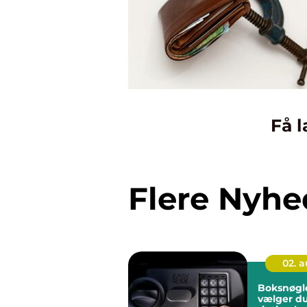
Få l
Flere Nyhe
02. 
Boksnøgler så
vælger d