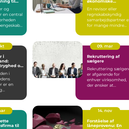
sning til
økonomiske
bet
sparringspartner
r og
En revisor eller
r en central
regnskabskyndig
kerheden
samarbejdspartner e
engeskabe,
for mange mindre
e og andre
virksomheder
forskellen på ro...
okt
09. mar
 i
Rekruttering af
and:
sælgere
 tryghed og
Rekruttering sælger
el service
rden i
er afgørende for
edens
enhver virksomhed,
r er en
der ønsker at
g
opbygge e...
se, som kan
sk...
mar
14. nov
rette
Forståelse af
sfirma til
låneprovenu: En