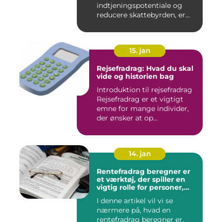
indtjeningspotentiale og
reducere skattebyrden, er
det vigtigt a...
15. jan
Rejsefradrag: Hvad du skal
vide og historien bag
Introduktion til rejsefradrag
Rejsefradrag er et vigtigt
emne for mange individer,
der ønsker at op...
14. jan
Rentefradrag beregner er
et værktøj, der spiller en
vigtig rolle for personer,
der er interesseret i at
I denne artikel vil vi se
optimere deres
nærmere på, hvad en
skatteindberetning og få
mest muligt ud af de
rentefradrag beregner er,