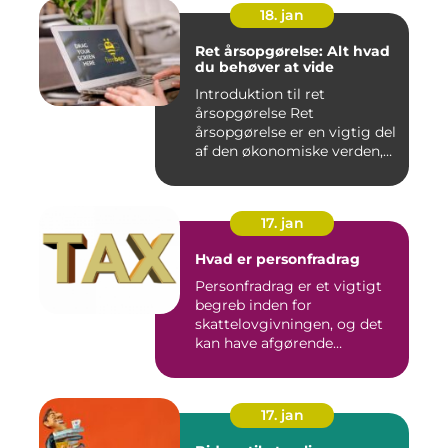
18. jan
Ret årsopgørelse: Alt hvad
du behøver at vide
Introduktion til ret
årsopgørelse Ret
årsopgørelse er en vigtig del
af den økonomiske verden,
som a...
17. jan
Hvad er personfradrag
Personfradrag er et vigtigt
begreb inden for
skattelovgivningen, og det
kan have afgørende
betydning...
17. jan