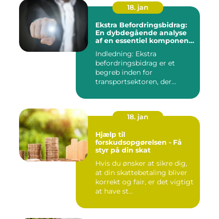
18. jan
Ekstra Befordringsbidrag:
En dybdegående analyse
af en essentiel komponent
i transportsektoren
Indledning: Ekstra
befordringsbidrag er et
begreb inden for
transportsektoren, der
refererer til en ...
18. jan
Hjælp til
forskudsopgørelsen - Få
styr på din skat
Hvis du ønsker at sikre dig,
at din skattebetaling bliver
korrekt og fair, er det vigtigt
at have st...