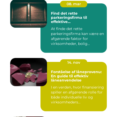
08. mar
Find det rette
parkeringsfirma til
effektive
parkeringsløsninger
At finde det rette
parkeringsfirma kan være en
afgørende faktor for
virksomheder, bolig...
14. nov
Forståelse af låneprovenu:
En guide til effektiv
låneanvendelse
I en verden, hvor finansiering
spiller en afgørende rolle for
både individuelle liv og
virksomheders...