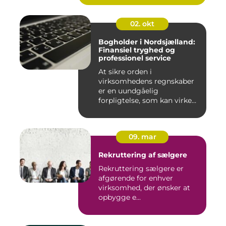
ro...
02. okt
Bogholder i Nordsjælland:
Finansiel tryghed og
professionel service
At sikre orden i
virksomhedens regnskaber
er en uundgåelig
forpligtelse, som kan virke
uoversk...
09. mar
Rekruttering af sælgere
Rekruttering sælgere er
afgørende for enhver
virksomhed, der ønsker at
opbygge e...