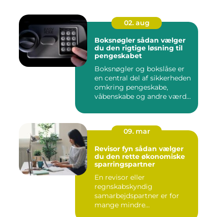
02. aug
Boksnøgler sådan vælger
du den rigtige løsning til
pengeskabet
Boksnøgler og bokslåse er
en central del af sikkerheden
omkring pengeskabe,
våbenskabe og andre værd...
09. mar
Revisor fyn sådan vælger
du den rette økonomiske
sparringspartner
En revisor eller
regnskabskyndig
samarbejdspartner er for
mange mindre
virksomheder forskellen på