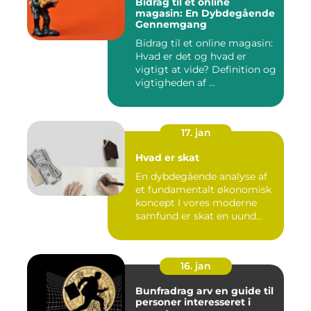
Bidrag til et online
magasin: En Dybdegående
Gennemgang
Bidrag til et online magasin:
Hvad er det og hvad er
vigtigt at vide? Definition og
vigtigheden af ...
17. jan
Hvad er skat
En dybdegående analyse af
et fundamentalt økonomisk
koncept I vores moderne
samfund er skat en uund...
16. jan
Bunfradrag arv en guide til
personer interesseret i