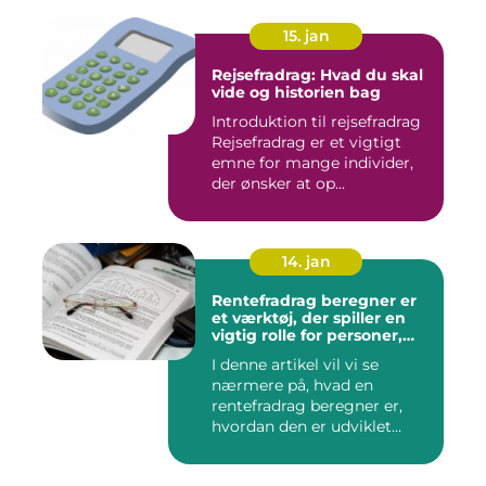
15. jan
Rejsefradrag: Hvad du skal
vide og historien bag
Introduktion til rejsefradrag
Rejsefradrag er et vigtigt
emne for mange individer,
der ønsker at op...
14. jan
Rentefradrag beregner er
et værktøj, der spiller en
vigtig rolle for personer,
der er interesseret i at
I denne artikel vil vi se
optimere deres
nærmere på, hvad en
skatteindberetning og få
mest muligt ud af de
rentefradrag beregner er,
potentielle skattefordele
hvordan den er udviklet
ved rentefradrag
over...