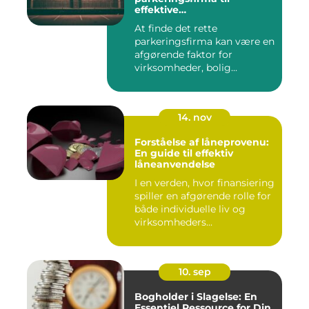
effektive
parkeringsløsninger
At finde det rette
parkeringsfirma kan være en
afgørende faktor for
virksomheder, bolig...
14. nov
Forståelse af låneprovenu:
En guide til effektiv
låneanvendelse
I en verden, hvor finansiering
spiller en afgørende rolle for
både individuelle liv og
virksomheders...
10. sep
Bogholder i Slagelse: En
Essentiel Ressource for Din