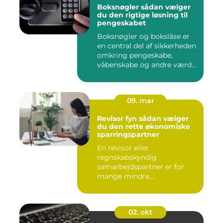
Boksnøgler sådan vælger
du den rigtige løsning til
pengeskabet
Boksnøgler og bokslåse er
en central del af sikkerheden
omkring pengeskabe,
våbenskabe og andre værd...
09. mar
Revisor fyn sådan vælger
du den rette økonomiske
sparringspartner
En revisor eller
regnskabskyndig
samarbejdspartner er for
mange mindre
virksomheder forskellen på
ro...
02. okt