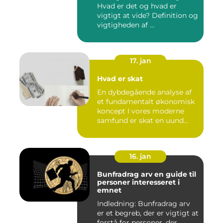
Hvad er det og hvad er
vigtigt at vide? Definition og
vigtigheden af ...
17. jan
Hvad er skat
En dybdegående analyse af
et fundamentalt økonomisk
koncept I vores moderne
samfund er skat en uund...
16. jan
Bunfradrag arv en guide til
personer interesseret i
emnet
Indledning: Bunfradrag arv
er et begreb, der er vigtigt at
forstå for personer, der