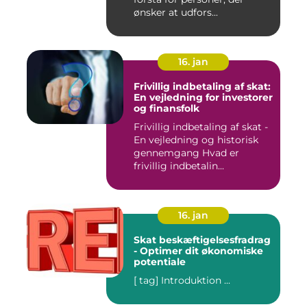
ønsker at udfors...
16. jan
Frivillig indbetaling af skat:
En vejledning for investorer
og finansfolk
Frivillig indbetaling af skat -
En vejledning og historisk
gennemgang Hvad er
frivillig indbetalin...
16. jan
Skat beskæftigelsesfradrag
- Optimer dit økonomiske
potentiale
[ tag] Introduktion ...