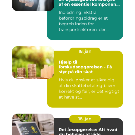
af en essentiel komponent
i transportsektoren
Indledning: Ekstra
befordringsbidrag er et
begreb inden for
transportsektoren, der
refererer til en ...
18. jan
Hjælp til
forskudsopgørelsen - Få
styr på din skat
Hvis du ønsker at sikre dig,
at din skattebetaling bliver
korrekt og fair, er det vigtigt
at have st...
18. jan
Ret årsopgørelse: Alt hvad
du behøver at vide