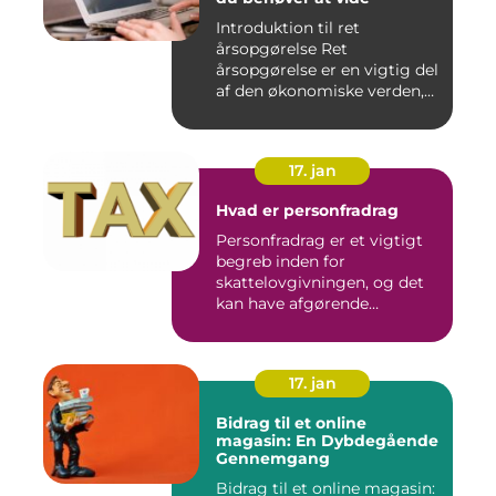
Introduktion til ret
årsopgørelse Ret
årsopgørelse er en vigtig del
af den økonomiske verden,
som a...
17. jan
Hvad er personfradrag
Personfradrag er et vigtigt
begreb inden for
skattelovgivningen, og det
kan have afgørende
betydning...
17. jan
Bidrag til et online
magasin: En Dybdegående
Gennemgang
Bidrag til et online magasin: