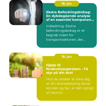
18. jan
Ekstra Befordringsbidrag:
En dybdegående analyse
af en essentiel komponent
i transportsektoren
Indledning: Ekstra
befordringsbidrag er et
begreb inden for
transportsektoren, der
refererer til en ...
18. jan
Hjælp til
forskudsopgørelsen - Få
styr på din skat
Hvis du ønsker at sikre dig,
at din skattebetaling bliver
korrekt og fair, er det vigtigt
at have st...