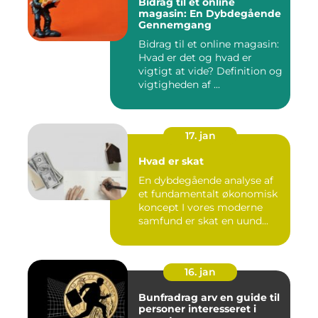
Bidrag til et online
magasin: En Dybdegående
Gennemgang
Bidrag til et online magasin:
Hvad er det og hvad er
vigtigt at vide? Definition og
vigtigheden af ...
17. jan
Hvad er skat
En dybdegående analyse af
et fundamentalt økonomisk
koncept I vores moderne
samfund er skat en uund...
16. jan
Bunfradrag arv en guide til
personer interesseret i