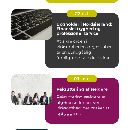
ro...
02. okt
Bogholder i Nordsjælland:
Finansiel tryghed og
professionel service
At sikre orden i
virksomhedens regnskaber
er en uundgåelig
forpligtelse, som kan virke
uoversk...
09. mar
Rekruttering af sælgere
Rekruttering sælgere er
afgørende for enhver
virksomhed, der ønsker at
opbygge e...