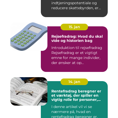
indtjeningspotentiale og
reducere skattebyrden, er
det vigtigt a...
15. jan
Rejsefradrag: Hvad du skal
vide og historien bag
Introduktion til rejsefradrag
Rejsefradrag er et vigtigt
emne for mange individer,
der ønsker at op...
14. jan
Rentefradrag beregner er
et værktøj, der spiller en
vigtig rolle for personer,
der er interesseret i at
I denne artikel vil vi se
optimere deres
nærmere på, hvad en
skatteindberetning og få
mest muligt ud af de
rentefradrag beregner er,