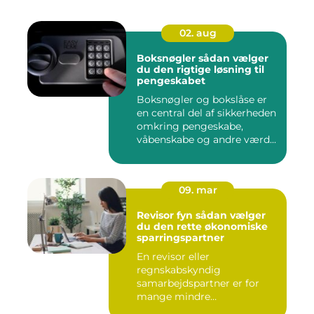
02. aug
Boksnøgler sådan vælger
du den rigtige løsning til
pengeskabet
Boksnøgler og bokslåse er
en central del af sikkerheden
omkring pengeskabe,
våbenskabe og andre værd...
09. mar
Revisor fyn sådan vælger
du den rette økonomiske
sparringspartner
En revisor eller
regnskabskyndig
samarbejdspartner er for
mange mindre
virksomheder forskellen på