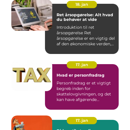
18. jan
Ret årsopgørelse: Alt hvad
du behøver at vide
Introduktion til ret
årsopgørelse Ret
årsopgørelse er en vigtig del
af den økonomiske verden,
som a...
17. jan
Hvad er personfradrag
Personfradrag er et vigtigt
begreb inden for
skattelovgivningen, og det
kan have afgørende
betydning...
17. jan