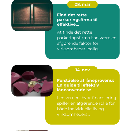
08. mar
Find det rette
parkeringsfirma til
effektive
parkeringsløsninger
At finde det rette
parkeringsfirma kan være en
afgørende faktor for
virksomheder, bolig...
14. nov
Forståelse af låneprovenu:
En guide til effektiv
låneanvendelse
I en verden, hvor finansiering
spiller en afgørende rolle for
både individuelle liv og
virksomheders...