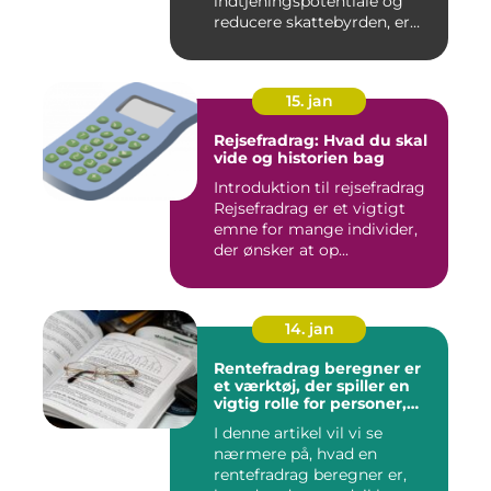
indtjeningspotentiale og
reducere skattebyrden, er
det vigtigt a...
15. jan
Rejsefradrag: Hvad du skal
vide og historien bag
Introduktion til rejsefradrag
Rejsefradrag er et vigtigt
emne for mange individer,
der ønsker at op...
14. jan
Rentefradrag beregner er
et værktøj, der spiller en
vigtig rolle for personer,
der er interesseret i at
I denne artikel vil vi se
optimere deres
nærmere på, hvad en
skatteindberetning og få
mest muligt ud af de
rentefradrag beregner er,