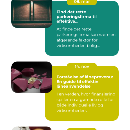
08. mar
Find det rette
parkeringsfirma til
effektive
parkeringsløsninger
At finde det rette
parkeringsfirma kan være en
afgørende faktor for
virksomheder, bolig...
14. nov
Forståelse af låneprovenu:
En guide til effektiv
låneanvendelse
I en verden, hvor finansiering
spiller en afgørende rolle for
både individuelle liv og
virksomheders...