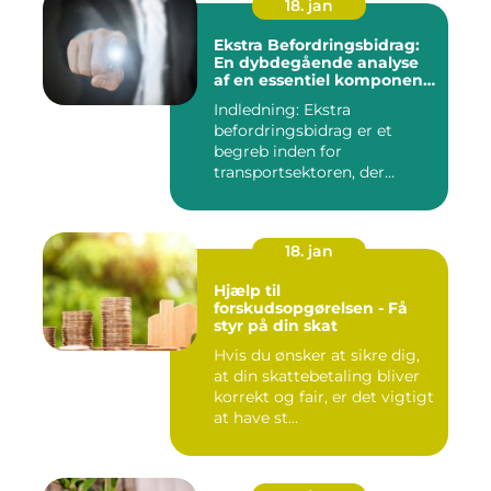
18. jan
Ekstra Befordringsbidrag:
En dybdegående analyse
af en essentiel komponent
i transportsektoren
Indledning: Ekstra
befordringsbidrag er et
begreb inden for
transportsektoren, der
refererer til en ...
18. jan
Hjælp til
forskudsopgørelsen - Få
styr på din skat
Hvis du ønsker at sikre dig,
at din skattebetaling bliver
korrekt og fair, er det vigtigt
at have st...