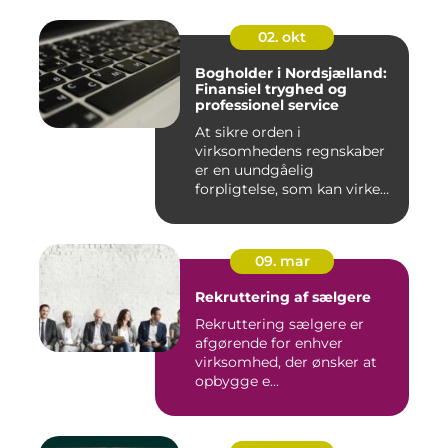
ro...
02. okt
Bogholder i Nordsjælland:
Finansiel tryghed og
professionel service
At sikre orden i
virksomhedens regnskaber
er en uundgåelig
forpligtelse, som kan virke
uoversk...
09. mar
Rekruttering af sælgere
Rekruttering sælgere er
afgørende for enhver
virksomhed, der ønsker at
opbygge e...