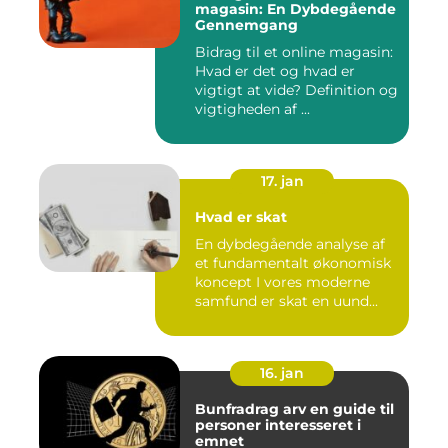
magasin: En Dybdegående
Gennemgang
Bidrag til et online magasin:
Hvad er det og hvad er
vigtigt at vide? Definition og
vigtigheden af ...
17. jan
Hvad er skat
En dybdegående analyse af
et fundamentalt økonomisk
koncept I vores moderne
samfund er skat en uund...
16. jan
Bunfradrag arv en guide til
personer interesseret i
emnet