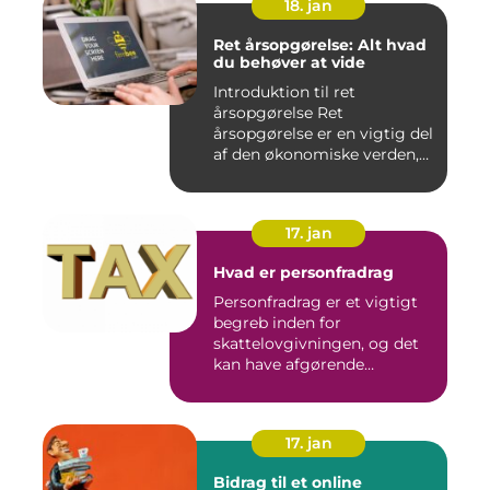
18. jan
Ret årsopgørelse: Alt hvad
du behøver at vide
Introduktion til ret
årsopgørelse Ret
årsopgørelse er en vigtig del
af den økonomiske verden,
som a...
17. jan
Hvad er personfradrag
Personfradrag er et vigtigt
begreb inden for
skattelovgivningen, og det
kan have afgørende
betydning...
17. jan
Bidrag til et online