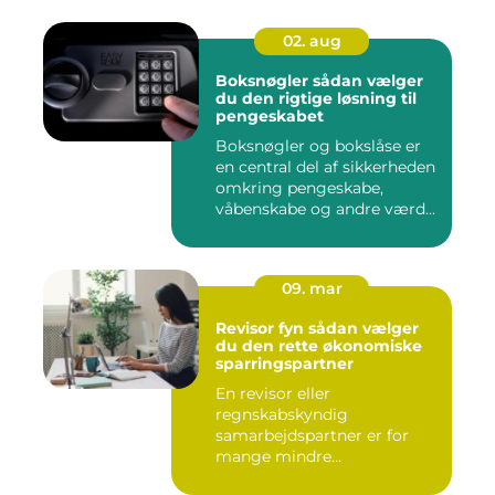
02. aug
Boksnøgler sådan vælger
du den rigtige løsning til
pengeskabet
Boksnøgler og bokslåse er
en central del af sikkerheden
omkring pengeskabe,
våbenskabe og andre værd...
09. mar
Revisor fyn sådan vælger
du den rette økonomiske
sparringspartner
En revisor eller
regnskabskyndig
samarbejdspartner er for
mange mindre
virksomheder forskellen på