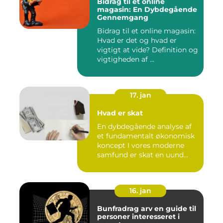
Bidrag til et online
magasin: En Dybdegående
Gennemgang
Bidrag til et online magasin:
Hvad er det og hvad er
vigtigt at vide? Definition og
vigtigheden af ...
17. jan
Hvad er skat
En dybdegående analyse af
et fundamentalt økonomisk
koncept I vores moderne
samfund er skat en uund...
16. jan
Bunfradrag arv en guide til
personer interesseret i