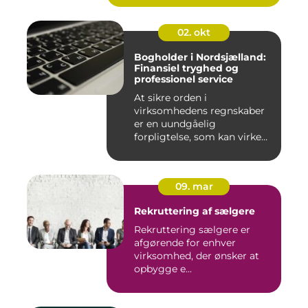
ro...
02. okt
Bogholder i Nordsjælland:
Finansiel tryghed og
professionel service
At sikre orden i
virksomhedens regnskaber
er en uundgåelig
forpligtelse, som kan virke
uoversk...
09. mar
Rekruttering af sælgere
Rekruttering sælgere er
afgørende for enhver
virksomhed, der ønsker at
opbygge e...