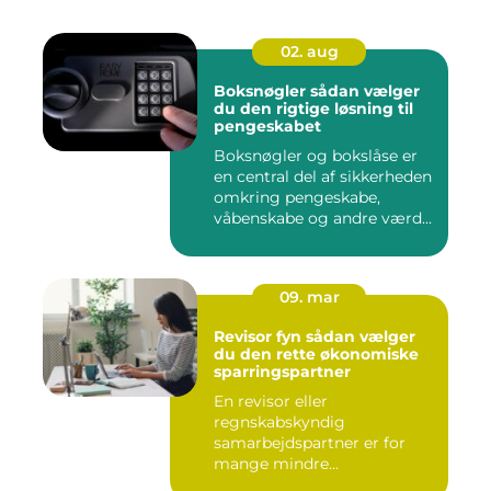
02. aug
Boksnøgler sådan vælger
du den rigtige løsning til
pengeskabet
Boksnøgler og bokslåse er
en central del af sikkerheden
omkring pengeskabe,
våbenskabe og andre værd...
09. mar
Revisor fyn sådan vælger
du den rette økonomiske
sparringspartner
En revisor eller
regnskabskyndig
samarbejdspartner er for
mange mindre
virksomheder forskellen på