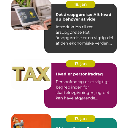
18. jan
Ret årsopgørelse: Alt hvad
du behøver at vide
Introduktion til ret
årsopgørelse Ret
årsopgørelse er en vigtig del
af den økonomiske verden,
som a...
17. jan
Hvad er personfradrag
Personfradrag er et vigtigt
begreb inden for
skattelovgivningen, og det
kan have afgørende
betydning...
17. jan