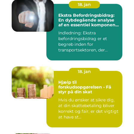
18. jan
Ekstra Befordringsbidrag:
En dybdegående analyse
af en essentiel komponent
i transportsektoren
Indledning: Ekstra
befordringsbidrag er et
begreb inden for
transportsektoren, der
refererer til en ...
18. jan
Hjælp til
forskudsopgørelsen - Få
styr på din skat
Hvis du ønsker at sikre dig,
at din skattebetaling bliver
korrekt og fair, er det vigtigt
at have st...