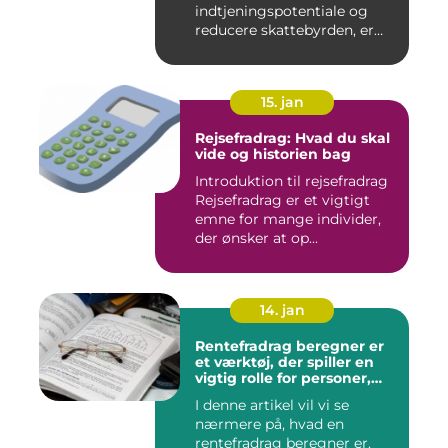
indtjeningspotentiale og
reducere skattebyrden, er
det vigtigt a...
15. jan
Rejsefradrag: Hvad du skal
vide og historien bag
Introduktion til rejsefradrag
Rejsefradrag er et vigtigt
emne for mange individer,
der ønsker at op...
14. jan
Rentefradrag beregner er
et værktøj, der spiller en
vigtig rolle for personer,
der er interesseret i at
I denne artikel vil vi se
optimere deres
nærmere på, hvad en
skatteindberetning og få
mest muligt ud af de
rentefradrag beregner er,