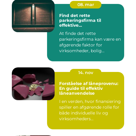
08. mar
Find det rette
parkeringsfirma til
effektive
parkeringsløsninger
At finde det rette
parkeringsfirma kan være en
afgørende faktor for
virksomheder, bolig...
14. nov
Forståelse af låneprovenu:
En guide til effektiv
låneanvendelse
I en verden, hvor finansiering
spiller en afgørende rolle for
både individuelle liv og
virksomheders...