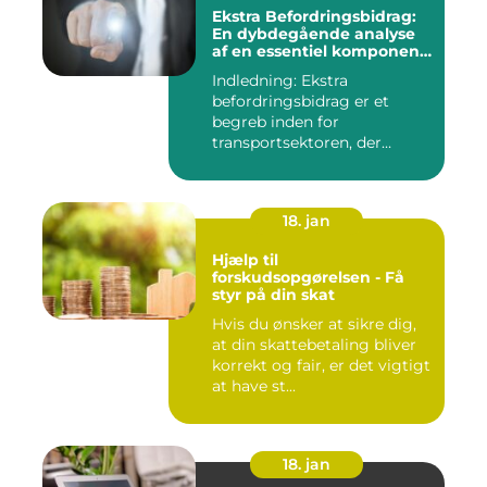
Ekstra Befordringsbidrag:
En dybdegående analyse
af en essentiel komponent
i transportsektoren
Indledning: Ekstra
befordringsbidrag er et
begreb inden for
transportsektoren, der
refererer til en ...
18. jan
Hjælp til
forskudsopgørelsen - Få
styr på din skat
Hvis du ønsker at sikre dig,
at din skattebetaling bliver
korrekt og fair, er det vigtigt
at have st...
18. jan