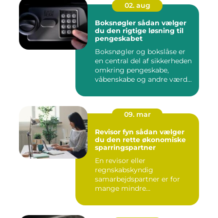
02. aug
Boksnøgler sådan vælger
du den rigtige løsning til
pengeskabet
Boksnøgler og bokslåse er
en central del af sikkerheden
omkring pengeskabe,
våbenskabe og andre værd...
09. mar
Revisor fyn sådan vælger
du den rette økonomiske
sparringspartner
En revisor eller
regnskabskyndig
samarbejdspartner er for
mange mindre
virksomheder forskellen på
ro...