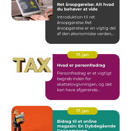
Ret årsopgørelse: Alt hvad
du behøver at vide
Introduktion til ret
årsopgørelse Ret
årsopgørelse er en vigtig del
af den økonomiske verden,
som a...
17. jan
Hvad er personfradrag
Personfradrag er et vigtigt
begreb inden for
skattelovgivningen, og det
kan have afgørende
betydning...
17. jan
Bidrag til et online
magasin: En Dybdegående
Gennemgang