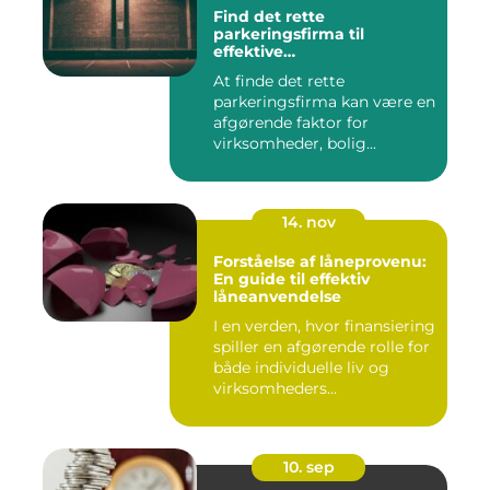
Find det rette
parkeringsfirma til
effektive
parkeringsløsninger
At finde det rette
parkeringsfirma kan være en
afgørende faktor for
virksomheder, bolig...
14. nov
Forståelse af låneprovenu:
En guide til effektiv
låneanvendelse
I en verden, hvor finansiering
spiller en afgørende rolle for
både individuelle liv og
virksomheders...
10. sep