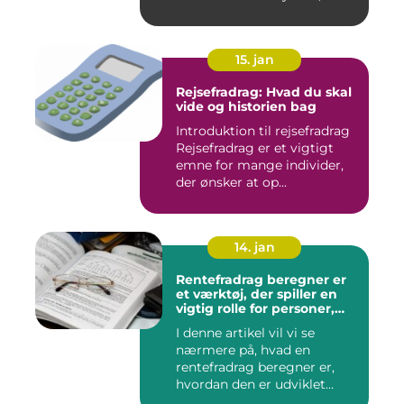
det vigtigt a...
15. jan
Rejsefradrag: Hvad du skal
vide og historien bag
Introduktion til rejsefradrag
Rejsefradrag er et vigtigt
emne for mange individer,
der ønsker at op...
14. jan
Rentefradrag beregner er
et værktøj, der spiller en
vigtig rolle for personer,
der er interesseret i at
I denne artikel vil vi se
optimere deres
nærmere på, hvad en
skatteindberetning og få
mest muligt ud af de
rentefradrag beregner er,
potentielle skattefordele
hvordan den er udviklet
ved rentefradrag
over...