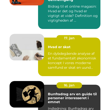
Bidrag til et online magasin:
Hvad er det og hvad er
vigtigt at vide? Definition og
vigtigheden af ...
17. jan
Hvad er skat
En dybdegående analyse af
et fundamentalt økonomisk
koncept I vores moderne
samfund er skat en uund...
16. jan
Bunfradrag arv en guide til
personer interesseret i
emnet
Indledning: Bunfradrag arv