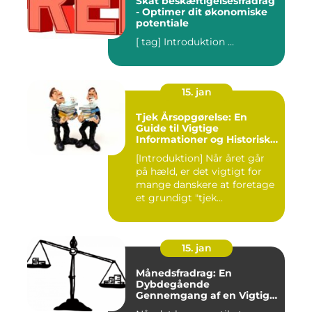
Skat beskæftigelsesfradrag
- Optimer dit økonomiske
potentiale
[ tag] Introduktion ...
15. jan
Tjek Årsopgørelse: En
Guide til Vigtige
Informationer og Historisk
Udvikling
[Introduktion] Når året går
på hæld, er det vigtigt for
mange danskere at foretage
et grundigt "tjek...
15. jan
Månedsfradrag: En
Dybdegående
Gennemgang af en Vigtig
Faktor for Investorer og