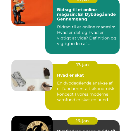
Bidrag til et online
magasin: En Dybdegående
Gennemgang
Bidrag til et online magasin:
Hvad er det og hvad er
vigtigt at vide? Definition og
vigtigheden af ...
17. jan
Hvad er skat
En dybdegående analyse af
et fundamentalt økonomisk
koncept I vores moderne
samfund er skat en uund...
16. jan