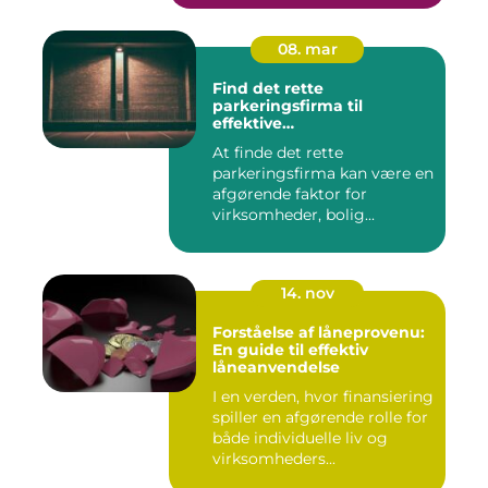
08. mar
Find det rette
parkeringsfirma til
effektive
parkeringsløsninger
At finde det rette
parkeringsfirma kan være en
afgørende faktor for
virksomheder, bolig...
14. nov
Forståelse af låneprovenu:
En guide til effektiv
låneanvendelse
I en verden, hvor finansiering
spiller en afgørende rolle for
både individuelle liv og
virksomheders...