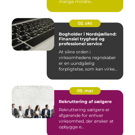
mange mindre
virksomheder forskellen på
ro...
02. okt
Bogholder i Nordsjælland:
Finansiel tryghed og
professionel service
At sikre orden i
virksomhedens regnskaber
er en uundgåelig
forpligtelse, som kan virke
uoversk...
09. mar
Rekruttering af sælgere
Rekruttering sælgere er
afgørende for enhver
virksomhed, der ønsker at
opbygge e...