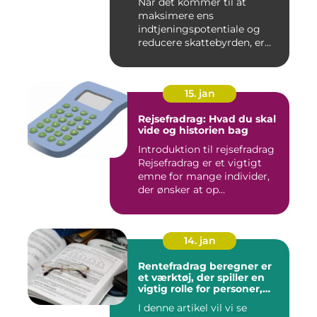
Når det kommer til at
Finansfolk
maksimere ens
indtjeningspotentiale og
reducere skattebyrden, er
det vigtigt a...
15. jan
Rejsefradrag: Hvad du skal
vide og historien bag
Introduktion til rejsefradrag
Rejsefradrag er et vigtigt
emne for mange individer,
der ønsker at op...
14. jan
Rentefradrag beregner er
et værktøj, der spiller en
vigtig rolle for personer,
der er interesseret i at
I denne artikel vil vi se
optimere deres