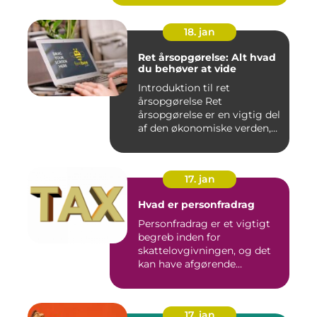
18. jan
Ret årsopgørelse: Alt hvad
du behøver at vide
Introduktion til ret
årsopgørelse Ret
årsopgørelse er en vigtig del
af den økonomiske verden,
som a...
17. jan
Hvad er personfradrag
Personfradrag er et vigtigt
begreb inden for
skattelovgivningen, og det
kan have afgørende
betydning...
17. jan