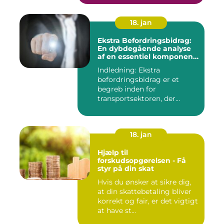
18. jan
Ekstra Befordringsbidrag:
En dybdegående analyse
af en essentiel komponent
i transportsektoren
Indledning: Ekstra
befordringsbidrag er et
begreb inden for
transportsektoren, der
refererer til en ...
18. jan
Hjælp til
forskudsopgørelsen - Få
styr på din skat
Hvis du ønsker at sikre dig,
at din skattebetaling bliver
korrekt og fair, er det vigtigt
at have st...