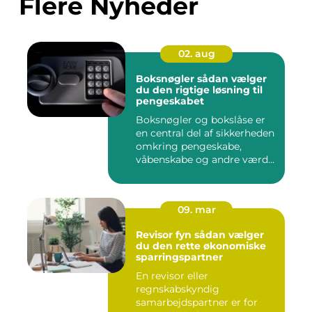
Flere Nyheder
02. aug
Boksnøgler sådan vælger
du den rigtige løsning til
pengeskabet
Boksnøgler og bokslåse er
en central del af sikkerheden
omkring pengeskabe,
våbenskabe og andre værd...
09. mar
Revisor fyn sådan vælger
du den rette økonomiske
sparringspartner
En revisor eller
regnskabskyndig
samarbejdspartner er for