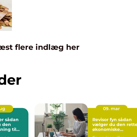
æst flere indlæg her
der
aug
09. mar
dan
Revisor fyn sådan
u den
vælger du den rett
sning til
økonomiske
bet
sparringspartner