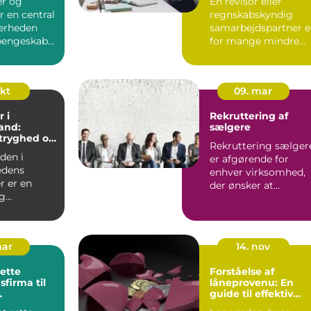
r og
En revisor eller
r en central
regnskabskyndig
kerheden
samarbejdspartner e
engeskabe,
for mange mindre
e og andre
virksomheder
forskellen på ro...
okt
09. mar
 i
Rekruttering af
and:
sælgere
 tryghed og
Rekruttering sælger
el service
rden i
er afgørende for
edens
enhver virksomhed,
r er en
der ønsker at
g
opbygge e...
se, som kan
sk...
mar
14. nov
rette
Forståelse af
sfirma til
låneprovenu: En
guide til effektiv
sløsninger
låneanvendelse