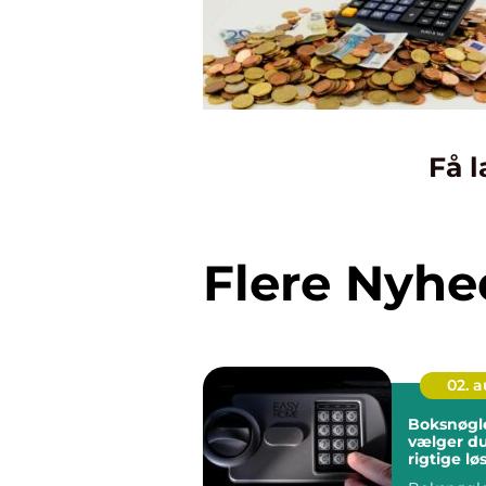
Få l
Flere Nyhe
02. 
Boksnøgler så
vælger d
rigtige lø
pengeska