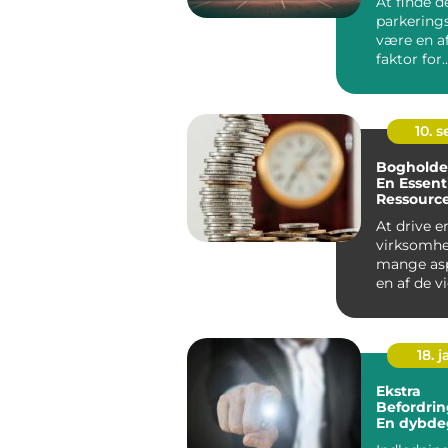
At finde d
parkering
være en a
faktor for
virksomhed
10. 
Bogholder
En Essent
Ressource
Virksomh
At drive e
virksomhe
mange asp
en af de v
uden tvivl
økonomist.
18. j
Ekstra
Befordrin
En dybd
analyse a