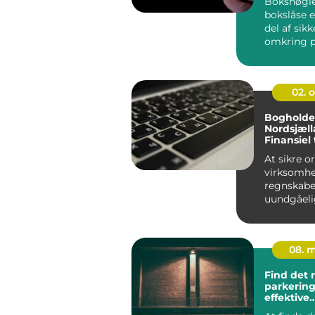
Boksnøgle
bokslåse e
del af sik
omkring p
våbenskab
værd...
02. 
Bogholder
Nordsjæll
Finansiel
profession
At sikre o
virksomh
regnskabe
uundgåeli
forpligtel
virke uover
08. 
Find det 
parkering
effektive
parkering