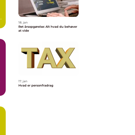
t
18. jan
Ret årsopgørelse: Alt hvad du behøver
at vide
17. jan
Hvad er personfradrag