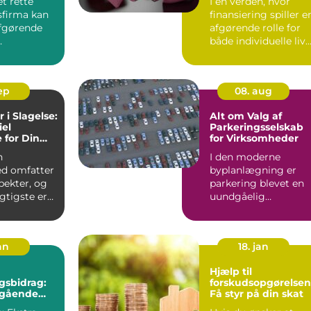
et rette
I en verden, hvor
sfirma kan
finansiering spiller e
fgørende
afgørende rolle for
både individuelle liv
er, bolig...
og virksomheders...
sep
08. aug
 i Slagelse:
Alt om Valg af
iel
Parkeringsselskab
 for Din
for Virksomheder
ed
n
I den moderne
d omfatter
byplanlægning er
ekter, og
parkering blevet en
igtigste er
uundgåelig
udfordring for man
..
virks...
an
18. jan
Hjælp til
gsbidrag:
forskudsopgørelsen
egående
Få styr på din skat
f en