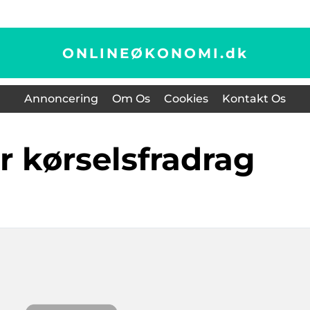
ONLINEØKONOMI.
dk
Annoncering
Om Os
Cookies
Kontakt Os
er kørselsfradrag