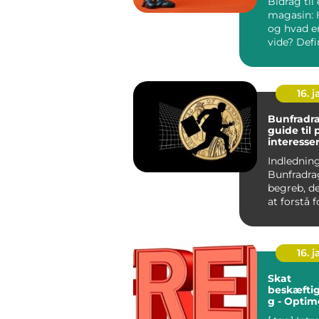
Bidrag til 
magasin: 
og hvad er
vide? Definition og
vigtigheden
16. j
Bunfradrag
guide til
interesse
Indledning
Bunfradrag
begreb, de
at forstå 
der ønsker 
16. j
Skat
beskæftig
g - Optim
økonomis