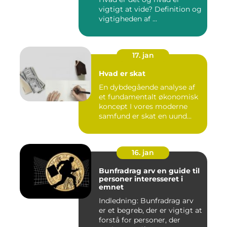
vigtigt at vide? Definition og
vigtigheden af ...
17. jan
Hvad er skat
En dybdegående analyse af
et fundamentalt økonomisk
koncept I vores moderne
samfund er skat en uund...
16. jan
Bunfradrag arv en guide til
personer interesseret i
emnet
Indledning: Bunfradrag arv
er et begreb, der er vigtigt at
forstå for personer, der