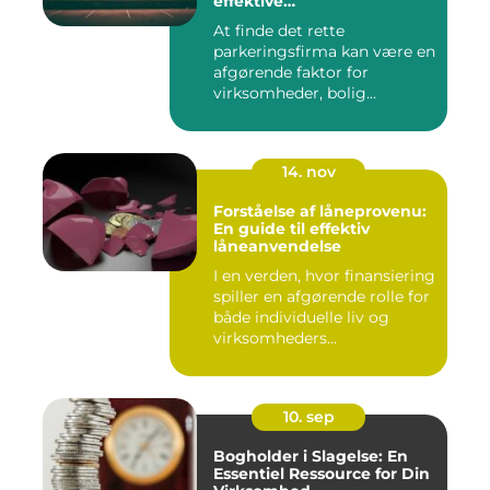
effektive
parkeringsløsninger
At finde det rette
parkeringsfirma kan være en
afgørende faktor for
virksomheder, bolig...
14. nov
Forståelse af låneprovenu:
En guide til effektiv
låneanvendelse
I en verden, hvor finansiering
spiller en afgørende rolle for
både individuelle liv og
virksomheders...
10. sep
Bogholder i Slagelse: En
Essentiel Ressource for Din