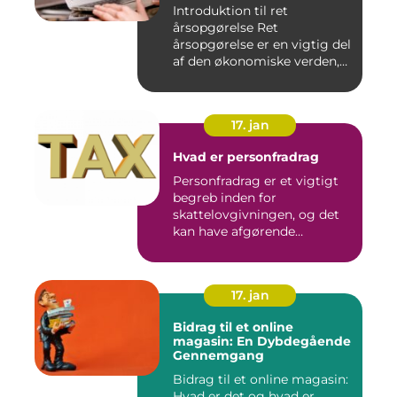
Introduktion til ret
årsopgørelse Ret
årsopgørelse er en vigtig del
af den økonomiske verden,
som a...
17. jan
Hvad er personfradrag
Personfradrag er et vigtigt
begreb inden for
skattelovgivningen, og det
kan have afgørende
betydning...
17. jan
Bidrag til et online
magasin: En Dybdegående
Gennemgang
Bidrag til et online magasin:
Hvad er det og hvad er