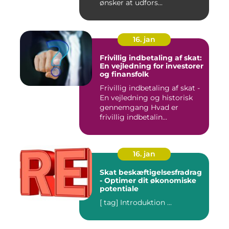
ønsker at udfors...
16. jan
Frivillig indbetaling af skat:
En vejledning for investorer
og finansfolk
Frivillig indbetaling af skat -
En vejledning og historisk
gennemgang Hvad er
frivillig indbetalin...
16. jan
Skat beskæftigelsesfradrag
- Optimer dit økonomiske
potentiale
[ tag] Introduktion ...