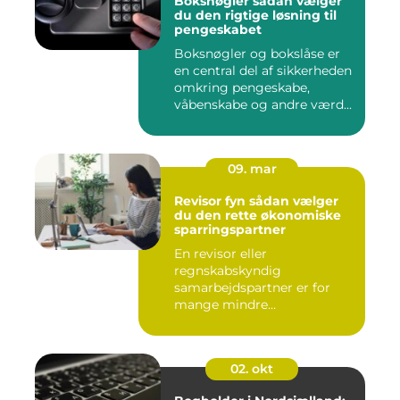
Boksnøgler sådan vælger
du den rigtige løsning til
pengeskabet
Boksnøgler og bokslåse er
en central del af sikkerheden
omkring pengeskabe,
våbenskabe og andre værd...
09. mar
Revisor fyn sådan vælger
du den rette økonomiske
sparringspartner
En revisor eller
regnskabskyndig
samarbejdspartner er for
mange mindre
virksomheder forskellen på
ro...
02. okt