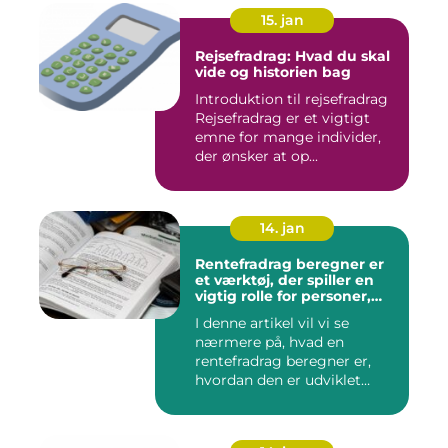
15. jan
Rejsefradrag: Hvad du skal
vide og historien bag
Introduktion til rejsefradrag
Rejsefradrag er et vigtigt
emne for mange individer,
der ønsker at op...
14. jan
Rentefradrag beregner er
et værktøj, der spiller en
vigtig rolle for personer,
der er interesseret i at
I denne artikel vil vi se
optimere deres
nærmere på, hvad en
skatteindberetning og få
mest muligt ud af de
rentefradrag beregner er,
potentielle skattefordele
hvordan den er udviklet
ved rentefradrag
over...