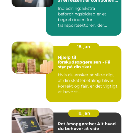
af en essentiel komponent
i transportsektoren
Indledning: Ekstra
befordringsbidrag er et
begreb inden for
transportsektoren, der
refererer til en ...
18. jan
Hjælp til
forskudsopgørelsen - Få
styr på din skat
Hvis du ønsker at sikre dig,
at din skattebetaling bliver
korrekt og fair, er det vigtigt
at have st...
18. jan
Ret årsopgørelse: Alt hvad
du behøver at vide