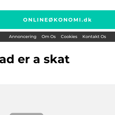
ONLINEØKONOMI.
dk
Annoncering
Om Os
Cookies
Kontakt Os
vad er a skat