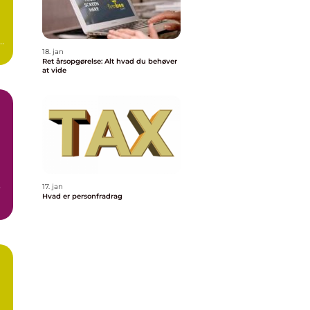
t
18. jan
Ret årsopgørelse: Alt hvad du behøver
at vide
17. jan
Hvad er personfradrag