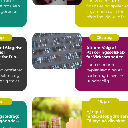
et rette
I en verden, hvor
sfirma kan
finansiering spiller e
fgørende
afgørende rolle for
både individuelle liv
er, bolig...
og virksomheders...
sep
08. aug
 i Slagelse:
Alt om Valg af
iel
Parkeringsselskab
 for Din
for Virksomheder
ed
n
I den moderne
d omfatter
byplanlægning er
ekter, og
parkering blevet en
igtigste er
uundgåelig
udfordring for man
..
virks...
an
18. jan
Hjælp til
gsbidrag:
forskudsopgørelsen
egående
Få styr på din skat
f en