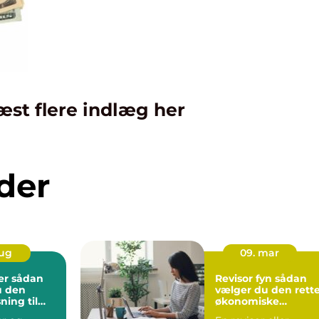
æst flere indlæg her
der
aug
09. mar
dan
Revisor fyn sådan
u den
vælger du den rett
sning til
økonomiske
bet
sparringspartner