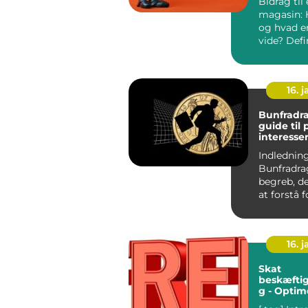
Bidrag til 
magasin: 
og hvad er
vide? Definition og
vigtigheden
16. j
Bunfradrag
guide til
interesse
Indledning
Bunfradrag
begreb, de
at forstå 
der ønsker 
16. j
Skat
beskæftig
g - Optim
økonomis