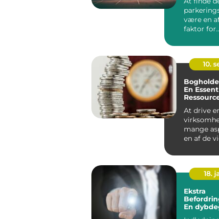
At finde d
parkering
være en a
faktor for
virksomhed
10. 
Bogholder
En Essent
Ressource
Virksomh
At drive e
virksomhe
mange asp
en af de v
uden tvivl
økonomist.
18. j
Ekstra
Befordrin
En dybd
analyse a