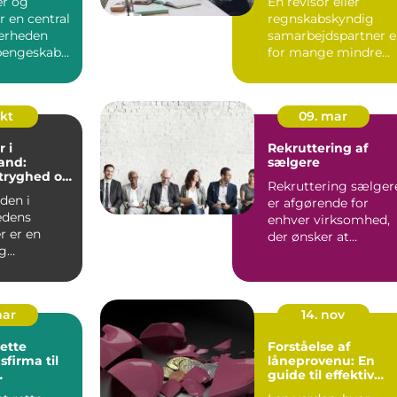
r og
En revisor eller
r en central
regnskabskyndig
kerheden
samarbejdspartner e
engeskabe,
for mange mindre
e og andre
virksomheder
forskellen på ro...
okt
09. mar
 i
Rekruttering af
and:
sælgere
 tryghed og
Rekruttering sælger
el service
rden i
er afgørende for
edens
enhver virksomhed,
r er en
der ønsker at
g
opbygge e...
se, som kan
sk...
mar
14. nov
rette
Forståelse af
sfirma til
låneprovenu: En
guide til effektiv
sløsninger
låneanvendelse