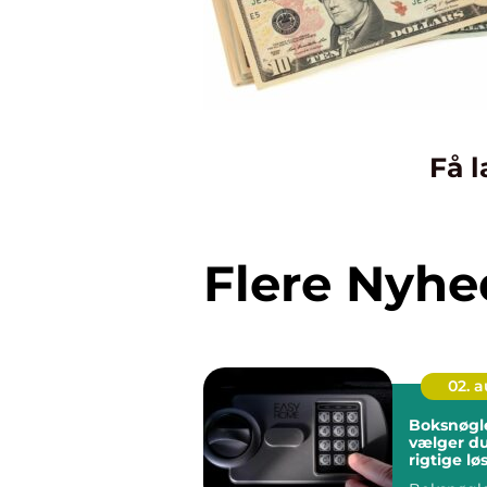
Få l
Flere Nyhe
02. 
Boksnøgler så
vælger d
rigtige lø
pengeska