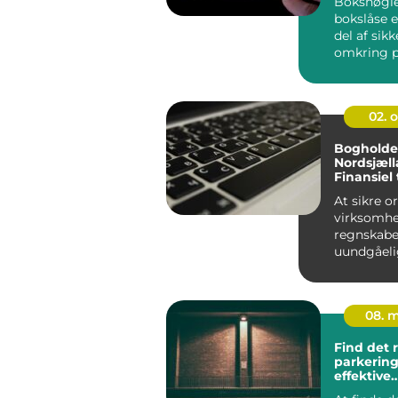
Boksnøgle
bokslåse e
del af sik
omkring p
våbenskab
værd...
02. 
Bogholder
Nordsjæll
Finansiel
profession
At sikre o
virksomh
regnskabe
uundgåeli
forpligtel
virke uover
08. 
Find det 
parkering
effektive
parkering