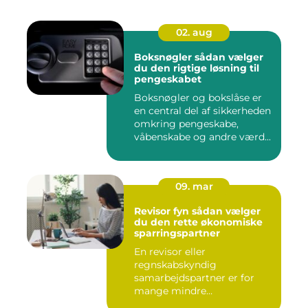
02. aug
Boksnøgler sådan vælger
du den rigtige løsning til
pengeskabet
Boksnøgler og bokslåse er
en central del af sikkerheden
omkring pengeskabe,
våbenskabe og andre værd...
09. mar
Revisor fyn sådan vælger
du den rette økonomiske
sparringspartner
En revisor eller
regnskabskyndig
samarbejdspartner er for
mange mindre
virksomheder forskellen på