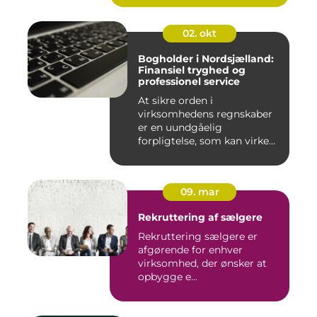
ro...
02. okt
Bogholder i Nordsjælland:
Finansiel tryghed og
professionel service
At sikre orden i
virksomhedens regnskaber
er en uundgåelig
forpligtelse, som kan virke
uoversk...
09. mar
Rekruttering af sælgere
Rekruttering sælgere er
afgørende for enhver
virksomhed, der ønsker at
opbygge e...