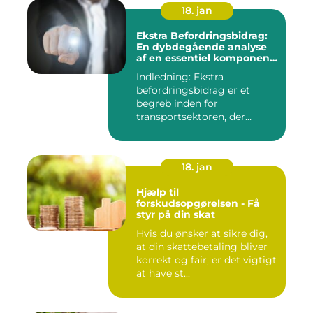
18. jan
Ekstra Befordringsbidrag:
En dybdegående analyse
af en essentiel komponent
i transportsektoren
Indledning: Ekstra
befordringsbidrag er et
begreb inden for
transportsektoren, der
refererer til en ...
18. jan
Hjælp til
forskudsopgørelsen - Få
styr på din skat
Hvis du ønsker at sikre dig,
at din skattebetaling bliver
korrekt og fair, er det vigtigt
at have st...