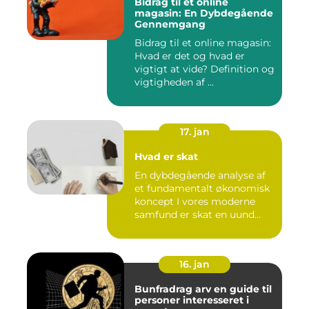
Bidrag til et online
magasin: En Dybdegående
Gennemgang
Bidrag til et online magasin:
Hvad er det og hvad er
vigtigt at vide? Definition og
vigtigheden af ...
17. jan
Hvad er skat
En dybdegående analyse af
et fundamentalt økonomisk
koncept I vores moderne
samfund er skat en uund...
16. jan
Bunfradrag arv en guide til
personer interesseret i