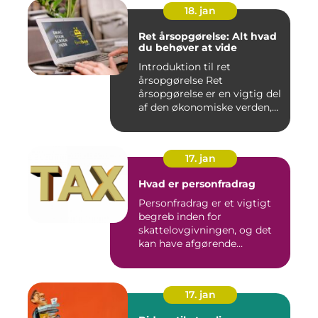
18. jan
Ret årsopgørelse: Alt hvad
du behøver at vide
Introduktion til ret
årsopgørelse Ret
årsopgørelse er en vigtig del
af den økonomiske verden,
som a...
17. jan
Hvad er personfradrag
Personfradrag er et vigtigt
begreb inden for
skattelovgivningen, og det
kan have afgørende
betydning...
17. jan