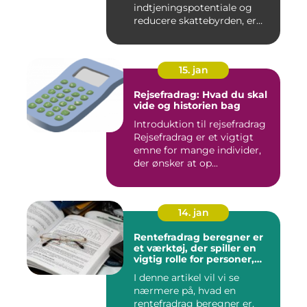
indtjeningspotentiale og
reducere skattebyrden, er
det vigtigt a...
15. jan
Rejsefradrag: Hvad du skal
vide og historien bag
Introduktion til rejsefradrag
Rejsefradrag er et vigtigt
emne for mange individer,
der ønsker at op...
14. jan
Rentefradrag beregner er
et værktøj, der spiller en
vigtig rolle for personer,
der er interesseret i at
I denne artikel vil vi se
optimere deres
nærmere på, hvad en
skatteindberetning og få
mest muligt ud af de
rentefradrag beregner er,