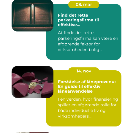
08. mar
Find det rette
parkeringsfirma til
effektive
parkeringsløsninger
At finde det rette
parkeringsfirma kan være en
afgørende faktor for
virksomheder, bolig...
14. nov
Forståelse af låneprovenu:
En guide til effektiv
låneanvendelse
I en verden, hvor finansiering
spiller en afgørende rolle for
både individuelle liv og
virksomheders...