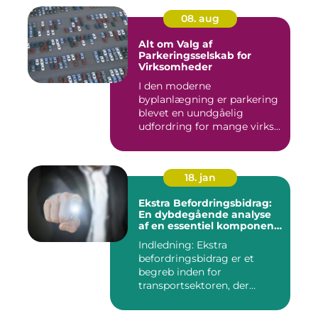
08. aug
Alt om Valg af
Parkeringsselskab for
Virksomheder
I den moderne
byplanlægning er parkering
blevet en uundgåelig
udfordring for mange virks...
18. jan
Ekstra Befordringsbidrag:
En dybdegående analyse
af en essentiel komponent
i transportsektoren
Indledning: Ekstra
befordringsbidrag er et
begreb inden for
transportsektoren, der
refererer til en ...