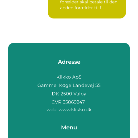
forælder skal betale til den
anden forælder til f...
Adresse
web:
www.klikko.dk
Menu