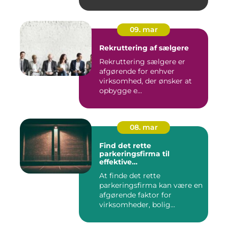
uoversk...
09. mar
Rekruttering af sælgere
Rekruttering sælgere er
afgørende for enhver
virksomhed, der ønsker at
opbygge e...
08. mar
Find det rette
parkeringsfirma til
effektive
parkeringsløsninger
At finde det rette
parkeringsfirma kan være en
afgørende faktor for
virksomheder, bolig...