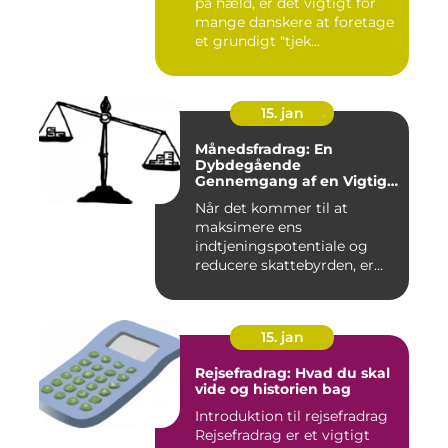
på hæld, er det vigtigt for
mange danskere at foretage
et grundigt "tjek...
15. jan
Månedsfradrag: En
Dybdegående
Gennemgang af en Vigtig
Faktor for Investorer og
Når det kommer til at
Finansfolk
maksimere ens
indtjeningspotentiale og
reducere skattebyrden, er
det vigtigt a...
15. jan
Rejsefradrag: Hvad du skal
vide og historien bag
Introduktion til rejsefradrag
Rejsefradrag er et vigtigt