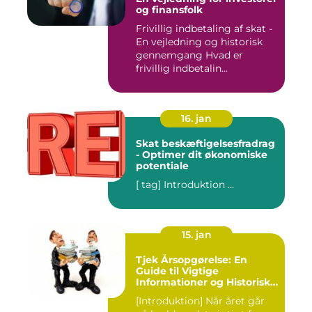
og finansfolk
Frivillig indbetaling af skat -
En vejledning og historisk
gennemgang Hvad er
frivillig indbetalin...
16. jan
Skat beskæftigelsesfradrag
- Optimer dit økonomiske
potentiale
[ tag] Introduktion ...
15. jan
Tjek Årsopgørelse: En
Guide til Vigtige
Informationer og Historisk
Udvikling
[Introduktion] Når året går