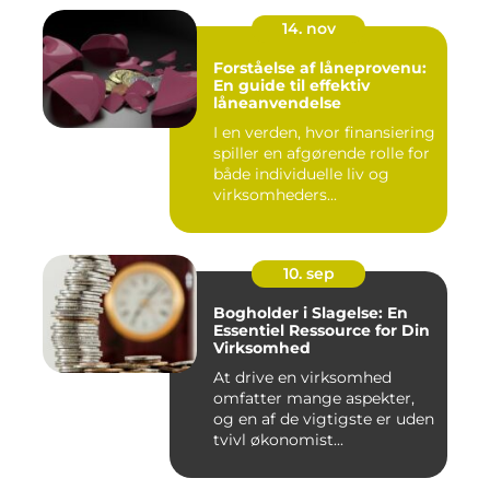
14. nov
Forståelse af låneprovenu:
En guide til effektiv
låneanvendelse
I en verden, hvor finansiering
spiller en afgørende rolle for
både individuelle liv og
virksomheders...
10. sep
Bogholder i Slagelse: En
Essentiel Ressource for Din
Virksomhed
At drive en virksomhed
omfatter mange aspekter,
og en af de vigtigste er uden
tvivl økonomist...