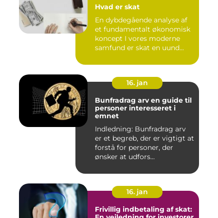
Hvad er skat
En dybdegående analyse af
et fundamentalt økonomisk
koncept I vores moderne
samfund er skat en uund...
16. jan
Bunfradrag arv en guide til
personer interesseret i
emnet
Indledning: Bunfradrag arv
er et begreb, der er vigtigt at
forstå for personer, der
ønsker at udfors...
16. jan
Frivillig indbetaling af skat:
En vejledning for investorer