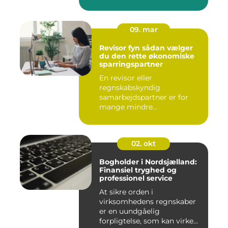
09. mar
Revisor fyn sådan vælger
du den rette økonomiske
sparringspartner
En revisor eller
regnskabskyndig
samarbejdspartner er for
mange mindre
virksomheder forskellen på
ro...
02. okt
Bogholder i Nordsjælland:
Finansiel tryghed og
professionel service
At sikre orden i
virksomhedens regnskaber
er en uundgåelig
forpligtelse, som kan virke