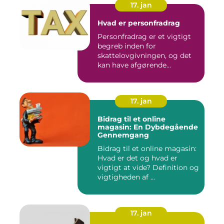
17. jan
Hvad er personfradrag
Personfradrag er et vigtigt
begreb inden for
skattelovgivningen, og det
kan have afgørende
betydning...
17. jan
Bidrag til et online
magasin: En Dybdegående
Gennemgang
Bidrag til et online magasin:
Hvad er det og hvad er
vigtigt at vide? Definition og
vigtigheden af ...
17. jan