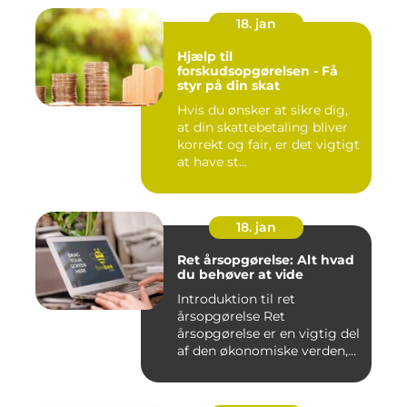
18. jan
Hjælp til
forskudsopgørelsen - Få
styr på din skat
Hvis du ønsker at sikre dig,
at din skattebetaling bliver
korrekt og fair, er det vigtigt
at have st...
18. jan
Ret årsopgørelse: Alt hvad
du behøver at vide
Introduktion til ret
årsopgørelse Ret
årsopgørelse er en vigtig del
af den økonomiske verden,
som a...