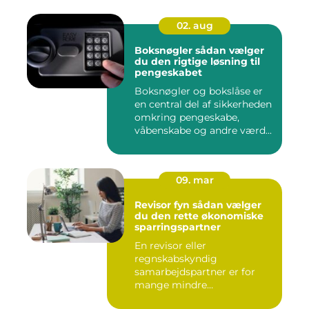
02. aug
Boksnøgler sådan vælger
du den rigtige løsning til
pengeskabet
Boksnøgler og bokslåse er
en central del af sikkerheden
omkring pengeskabe,
våbenskabe og andre værd...
09. mar
Revisor fyn sådan vælger
du den rette økonomiske
sparringspartner
En revisor eller
regnskabskyndig
samarbejdspartner er for
mange mindre
virksomheder forskellen på