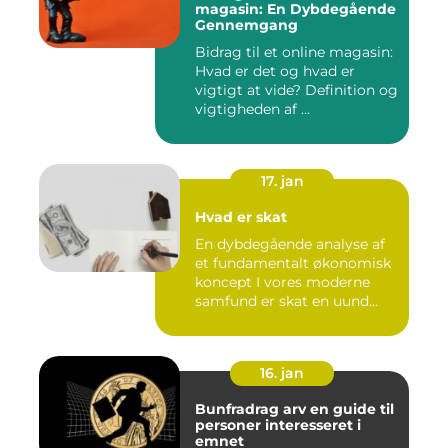
magasin: En Dybdegående
Gennemgang
Bidrag til et online magasin:
Hvad er det og hvad er
vigtigt at vide? Definition og
vigtigheden af ...
17. jan
Hvad er skat
En dybdegående analyse af
et fundamentalt økonomisk
koncept I vores moderne
samfund er skat en uund...
16. jan
Bunfradrag arv en guide til
personer interesseret i
emnet