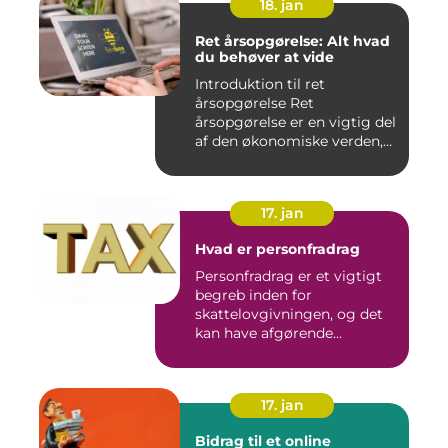
18. jan
Ret årsopgørelse: Alt hvad
du behøver at vide
Introduktion til ret
årsopgørelse Ret
årsopgørelse er en vigtig del
af den økonomiske verden,
som a...
17. jan
Hvad er personfradrag
Personfradrag er et vigtigt
begreb inden for
skattelovgivningen, og det
kan have afgørende
betydning...
17. jan
Bidrag til et online