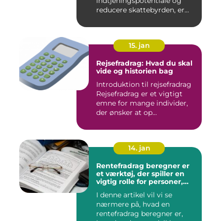
indtjeningspotentiale og
reducere skattebyrden, er
det vigtigt a...
15. jan
Rejsefradrag: Hvad du skal
vide og historien bag
Introduktion til rejsefradrag
Rejsefradrag er et vigtigt
emne for mange individer,
der ønsker at op...
14. jan
Rentefradrag beregner er
et værktøj, der spiller en
vigtig rolle for personer,
der er interesseret i at
I denne artikel vil vi se
optimere deres
nærmere på, hvad en
skatteindberetning og få
mest muligt ud af de
rentefradrag beregner er,