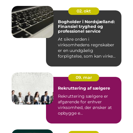
ro...
02. okt
Bogholder i Nordsjælland:
Finansiel tryghed og
professionel service
At sikre orden i
virksomhedens regnskaber
er en uundgåelig
forpligtelse, som kan virke
uoversk...
09. mar
Rekruttering af sælgere
Rekruttering sælgere er
afgørende for enhver
virksomhed, der ønsker at
opbygge e...