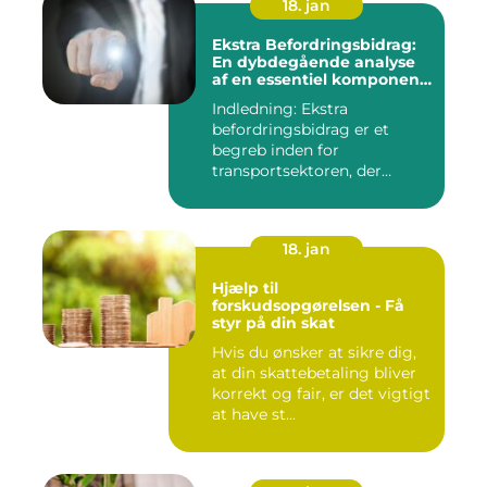
18. jan
Ekstra Befordringsbidrag:
En dybdegående analyse
af en essentiel komponent
i transportsektoren
Indledning: Ekstra
befordringsbidrag er et
begreb inden for
transportsektoren, der
refererer til en ...
18. jan
Hjælp til
forskudsopgørelsen - Få
styr på din skat
Hvis du ønsker at sikre dig,
at din skattebetaling bliver
korrekt og fair, er det vigtigt
at have st...