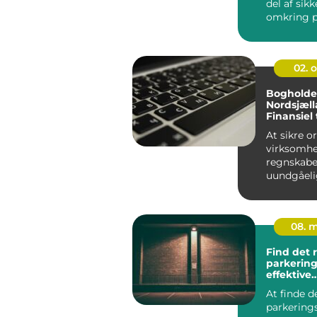
del af sik
omkring p
våbenskab
værd...
02. 
Bogholder
Nordsjæll
Finansiel
profession
At sikre o
virksomh
regnskabe
uundgåeli
forpligtel
virke uover
08. 
Find det 
parkering
effektive
parkering
At finde d
parkering