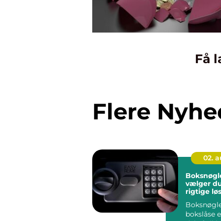
Få l
Flere Nyhe
02. 
Boksnøgler så
vælger d
rigtige lø
pengeska
Boksnøgle
bokslåse e