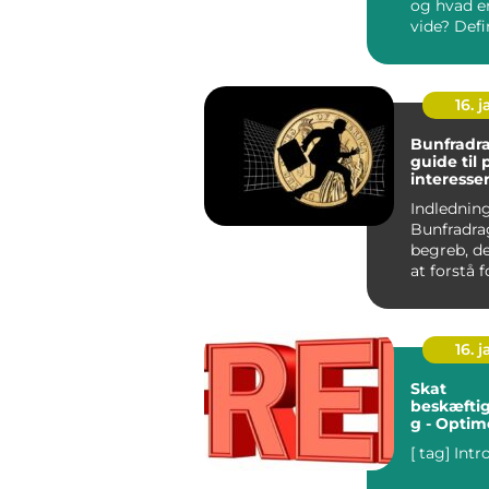
og hvad er
vide? Definition og
vigtigheden
16. j
Bunfradrag
guide til
interesse
Indledning
Bunfradrag
begreb, de
at forstå 
der ønsker 
16. j
Skat
beskæftig
g - Optim
økonomis
potential