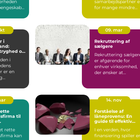
kerheden
samarbejdspartner e
engeskabe,
for mange mindre
e og andre
virksomheder
forskellen på ro...
okt
09. mar
 i
Rekruttering af
and:
sælgere
 tryghed og
Rekruttering sælger
el service
rden i
er afgørende for
edens
enhver virksomhed,
r er en
der ønsker at
g
opbygge e...
se, som kan
sk...
mar
14. nov
rette
Forståelse af
sfirma til
låneprovenu: En
guide til effektiv
sløsninger
låneanvendelse
et rette
I en verden, hvor
sfirma kan
finansiering spiller e