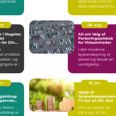
fgørende
afgørende rolle for
både individuelle liv
er, bolig...
og virksomheders...
sep
08. aug
 i Slagelse:
Alt om Valg af
iel
Parkeringsselskab
 for Din
for Virksomheder
ed
n
I den moderne
d omfatter
byplanlægning er
ekter, og
parkering blevet en
igtigste er
uundgåelig
udfordring for man
..
virks...
an
18. jan
Hjælp til
gsbidrag:
forskudsopgørelsen
egående
Få styr på din skat
f en
: Ekstra
Hvis du ønsker at
gsbidrag er
sikre dig, at din
t i