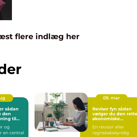
æst flere indlæg her
der
aug
09. mar
dan
Revisor fyn sådan
u den
vælger du den rett
sning til
økonomiske
bet
sparringspartner
r og
En revisor eller
r en central
regnskabskyndig