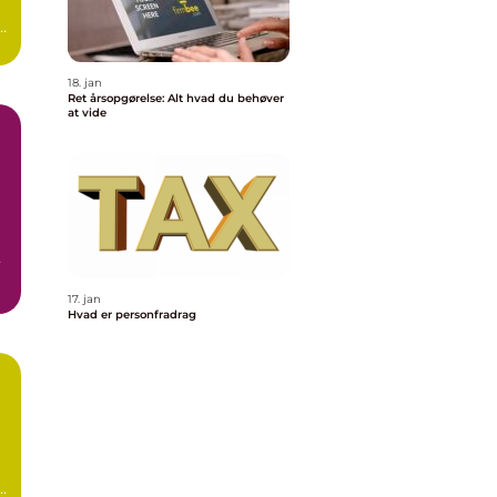
t
18. jan
Ret årsopgørelse: Alt hvad du behøver
at vide
17. jan
Hvad er personfradrag