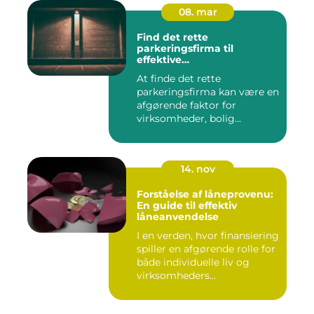
08. mar
Find det rette
parkeringsfirma til
effektive
parkeringsløsninger
At finde det rette
parkeringsfirma kan være en
afgørende faktor for
virksomheder, bolig...
14. nov
Forståelse af låneprovenu:
En guide til effektiv
låneanvendelse
I en verden, hvor finansiering
spiller en afgørende rolle for
både individuelle liv og
virksomheders...