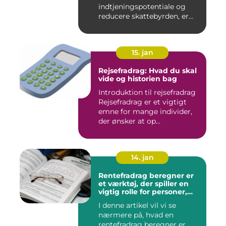
indtjeningspotentiale og
reducere skattebyrden, er
det vigtigt a...
15. jan
Rejsefradrag: Hvad du skal
vide og historien bag
Introduktion til rejsefradrag
Rejsefradrag er et vigtigt
emne for mange individer,
der ønsker at op...
14. jan
Rentefradrag beregner er
et værktøj, der spiller en
vigtig rolle for personer,
der er interesseret i at
I denne artikel vil vi se
optimere deres
nærmere på, hvad en
skatteindberetning og få
mest muligt ud af de
rentefradrag beregner er,