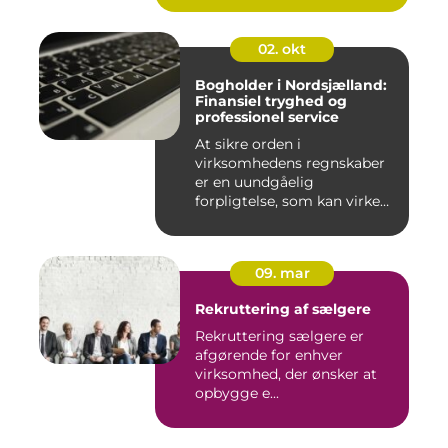
ro...
02. okt
Bogholder i Nordsjælland:
Finansiel tryghed og
professionel service
At sikre orden i
virksomhedens regnskaber
er en uundgåelig
forpligtelse, som kan virke
uoversk...
09. mar
Rekruttering af sælgere
Rekruttering sælgere er
afgørende for enhver
virksomhed, der ønsker at
opbygge e...