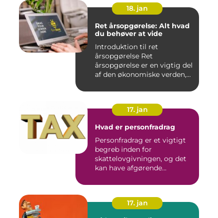
18. jan
Ret årsopgørelse: Alt hvad
du behøver at vide
Introduktion til ret
årsopgørelse Ret
årsopgørelse er en vigtig del
af den økonomiske verden,
som a...
17. jan
Hvad er personfradrag
Personfradrag er et vigtigt
begreb inden for
skattelovgivningen, og det
kan have afgørende
betydning...
17. jan