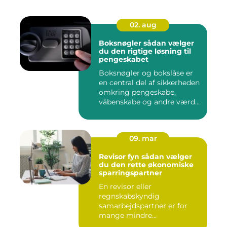
02. aug
Boksnøgler sådan vælger
du den rigtige løsning til
pengeskabet
Boksnøgler og bokslåse er
en central del af sikkerheden
omkring pengeskabe,
våbenskabe og andre værd...
09. mar
Revisor fyn sådan vælger
du den rette økonomiske
sparringspartner
En revisor eller
regnskabskyndig
samarbejdspartner er for
mange mindre
virksomheder forskellen på