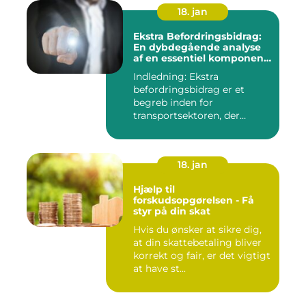
18. jan
Ekstra Befordringsbidrag:
En dybdegående analyse
af en essentiel komponent
i transportsektoren
Indledning: Ekstra
befordringsbidrag er et
begreb inden for
transportsektoren, der
refererer til en ...
18. jan
Hjælp til
forskudsopgørelsen - Få
styr på din skat
Hvis du ønsker at sikre dig,
at din skattebetaling bliver
korrekt og fair, er det vigtigt
at have st...