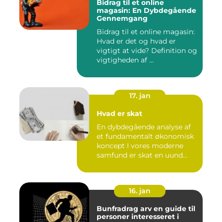
Bidrag til et online
magasin: En Dybdegående
Gennemgang
Bidrag til et online magasin:
Hvad er det og hvad er
vigtigt at vide? Definition og
vigtigheden af ...
17. jan
Hvad er skat
En dybdegående analyse af
et fundamentalt økonomisk
koncept I vores moderne
samfund er skat en uund...
16. jan
Bunfradrag arv en guide til
personer interesseret i